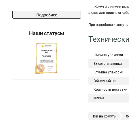
Хомуты-липучки испо
а еще для привязки каб
Подробнее
При надобности хомуты 
Наши статусы
Технически
Ширина упаковки
Высота упаковки
Глубина упаковки
Объемный вес
Кратность поставки
Длина
Din на хомуты
Х
Хомуты и шпильки ц