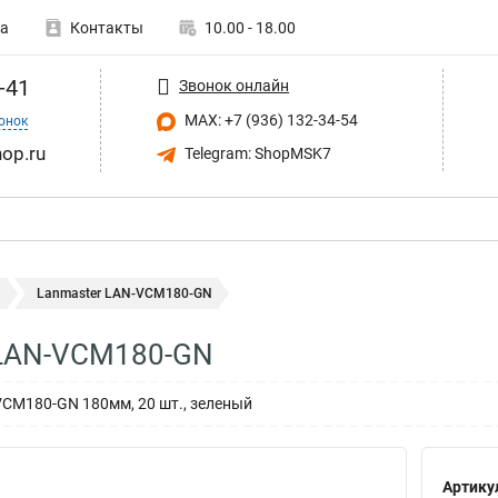
а
Контакты
10.00 - 18.00
-41
Звонок онлайн
MAX: +7 (936) 132-34-54
онок
op.ru
Telegram: ShopMSK7
ы
Lanmaster LAN-VCM180-GN
 LAN-VCM180-GN
CM180-GN 180мм, 20 шт., зеленый
Артику