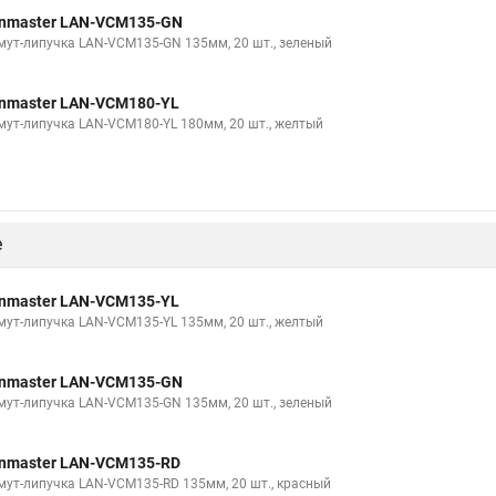
Хомуты для стяжки кабеля
Хомуты диаметром 150
Хомут 50 в
nmaster LAN-VCM135-GN
Кронштейны и хомуты для труб
Хомут для рукавов
Хомут труб
мут-липучка LAN-VCM135-GN 135мм, 20 шт., зеленый
пластиковые
Армированные хомуты
Хомуты пластиковые трубы
nmaster LAN-VCM180-YL
рубы
Хомутов p
Строительный хомут леса
Стальные хомуты
мут-липучка LAN-VCM180-YL 180мм, 20 шт., желтый
е
nmaster LAN-VCM135-YL
мут-липучка LAN-VCM135-YL 135мм, 20 шт., желтый
nmaster LAN-VCM135-GN
мут-липучка LAN-VCM135-GN 135мм, 20 шт., зеленый
nmaster LAN-VCM135-RD
мут-липучка LAN-VCM135-RD 135мм, 20 шт., красный