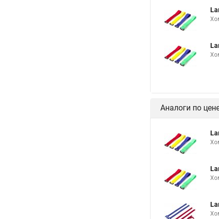
Хомут на шлангу
La
Хомут на шланг 20
Хо
Хомуты для кабеля 
La
Хомут из стальной т
Хо
Аналоги по цен
La
Хо
La
Хо
La
Хо