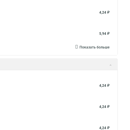
Сантехнических хомутов
Хомуты в 3d
ный диаметр
Хомут зажимной гост 28191 89
4,24 ₽
Хомут на 50 цена
Хомут 1 дюйм это
Опора корпусная хомутов
5,94 ₽
Показать больше
4,24 ₽
4,24 ₽
4,24 ₽