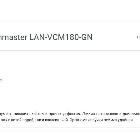
nmaster LAN-VCM180-GN
Н
ия
умент, никаких люфтов и прочих дефектов. Лезвия наточенные и довольно 
как с витой парой, так и коаксиалкой. Эргономика ручки весьма удобная.