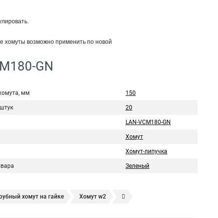
улировать.
е хомуты возможно применить по новой
CM180-GN
хомута, мм
150
 штук
20
ь
LAN-VCM180-GN
Хомут
Хомут-липучка
овара
Зеленый
рубный хомут на гайке
Хомут w2
йлон
Хомут крепления трубы 32
Хомуты 140 160