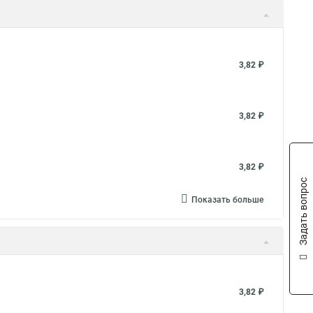
омутов
Купить хомуты для металлических труб
т 22
Проволочный хомут для шланга
Обжим хомутов на шрус
Хомут 6
3,82 ₽
 на 25 трубу
Металлический хомут для трубы 100
й
Болты к хомутами
Силовой хомут нержавеющая сталь
3,82 ₽
ут ремонтный труб
Хомут подвесного подшипника
 пластиковый
Хомут для врезки купить
Хомут 25 40
3,82 ₽
а
Кабельный хомут ко
Хомут для крепление к опоре
Задать вопрос
е стяжки хомуты
Нержавеющий хомут на трубу
Показать больше
80 85
Самозажимных хомутов
Болты на хомут
я кабеля
Norma хомут 16 27
Хомут червячный 8
Клещи хомута шруса
Хомут 53 мм
ка шруса
Хомут для полиэтиленовых
Хомут 21 мм
3,82 ₽