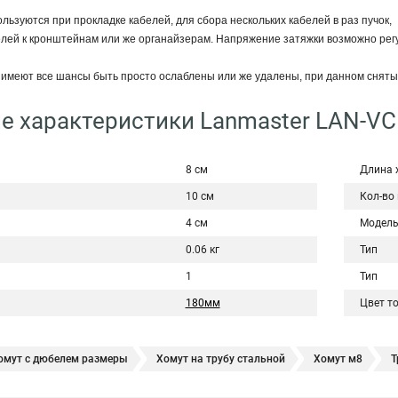
льзуются при прокладке кабелей, для сбора нескольких кабелей в раз пучок,
елей к кронштейнам или же органайзерам. Напряжение затяжки возможно рег
имеют все шансы быть просто ослаблены или же удалены, при данном сняты
е характеристики Lanmaster LAN-V
8 см
Длина 
10 см
Кол-во
4 см
Модел
0.06 кг
Тип
1
Тип
180мм
Цвет т
омут с дюбелем размеры
Хомут на трубу стальной
Хомут м8
Т
ена
Хомуты 8
Хомуты на полипропиленовые
Хомут черный не