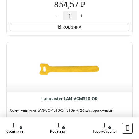
854,57 ₽
–
+
В корзину
Lanmaster LAN-VCM310-OR
Хомут-липучка LAN-VCM310-OR 310мм, 20 шт., оранжевый
Подробнее
Сравнить
0
0
0
Сравнить
Корзина
Просмотрено
Наличие:
В наличии