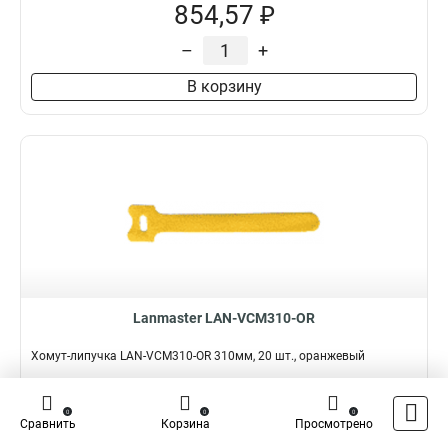
854,57 ₽
–
+
В корзину
Lanmaster LAN-VCM310-OR
Хомут-липучка LAN-VCM310-OR 310мм, 20 шт., оранжевый
Подробнее
Сравнить
0
0
0
Сравнить
Корзина
Просмотрено
Наличие:
В наличии