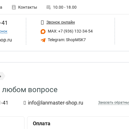
а
Контакты
10.00 - 18.00
-41
Звонок онлайн
MAX: +7 (936) 132-34-54
онок
op.ru
Telegram: ShopMSK7
ь
 любом вопросе
1-41
info@lanmaster-shop.ru
Заказать обратны
Оплата