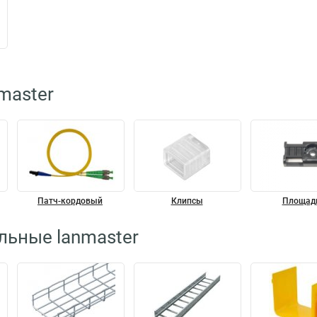
master
Патч-кордовый
Клипсы
Площад
льные lanmaster