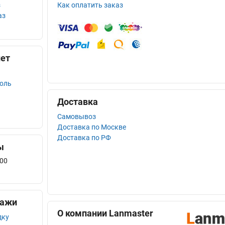
з
Как оплатить заказ
аз
ет
роль
Доставка
Самовывоз
Доставка по Москве
Доставка по РФ
ы
.00
дажи
О компании Lanmaster
дку