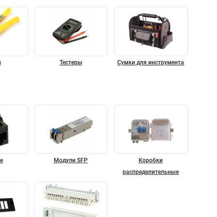
м
Тестеры
Сумки для инструмента
e
Модули SFP
Коробки
распределительные