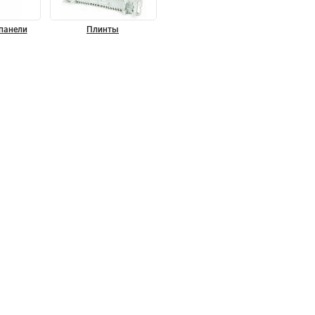
панели
Плинты