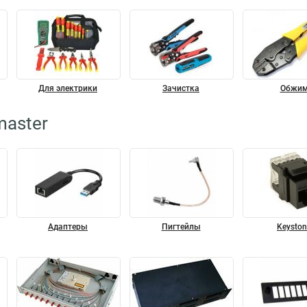
Для электрики
Зачистка
Обжи
master
Адаптеры
Пигтейлы
Keyston