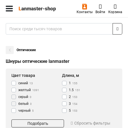
Контакты
Войти
Корзина
Оптические
Шнуры оптические lanmaster
Цвет товара
Длина, м
синий
1
13
155
желтый
1.5
1091
151
серый
2
0
153
белый
3
0
154
черный
5
5
153
красный
7
Ключевые слова
Тип
4
169
Сбросить фильтры
Подобрать
зеленый
10
10
151
Duplex
Оптический аудио-кабель
1196