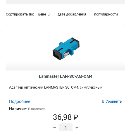
15
150
1765
Simplex
565
20
149
Сортировать по:
цене
дате добавления
популярности
25
0
30
0
50
0
100
0
Lanmaster LAN-SC-AM-OM4
Адаптер оптический LANMASTER SC, OM4, симплексный
Подробнее
Сравнить
Наличие:
В наличии
36,98 ₽
–
+