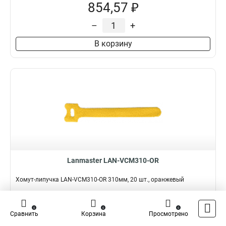
854,57 ₽
–
+
В корзину
Lanmaster LAN-VCM310-OR
Хомут-липучка LAN-VCM310-OR 310мм, 20 шт., оранжевый
Подробнее
Сравнить
0
0
0
Сравнить
Корзина
Просмотрено
Наличие:
В наличии