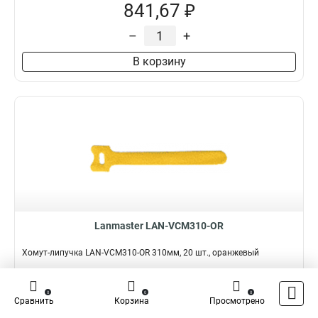
841,67 ₽
–
+
В корзину
Lanmaster LAN-VCM310-OR
Хомут-липучка LAN-VCM310-OR 310мм, 20 шт., оранжевый
Подробнее
Сравнить
0
0
0
Сравнить
Корзина
Просмотрено
Наличие:
В наличии