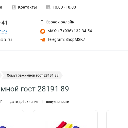
а
Контакты
10.00 - 18.00
-41
Звонок онлайн
MAX: +7 (936) 132-34-54
онок
op.ru
Telegram: ShopMSK7
Хомут зажимной гост 28191 89
мной гост 28191 89
дате добавления
популярности