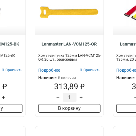
CM125-BK
Lanmaster LAN-VCM125-OR
Lanmas
CM125-BK
Хомут-липучка 125мм LAN-VCM125-
Хомут-лип
OR, 20 шт., оранжевый
135мм, 20 
Подробнее
Подробне
Сравнить
Сравнить
Наличие:
Наличие:
В наличии
 ₽
313,89 ₽
3
+
–
+
ну
В корзину