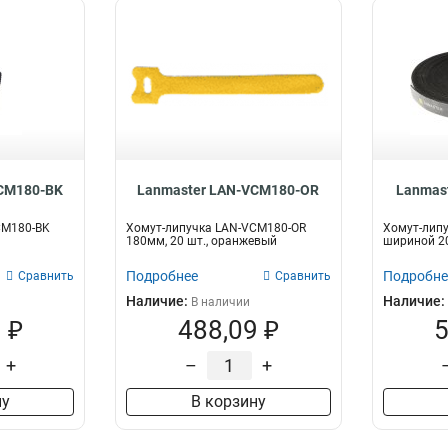
CM180-BK
Lanmaster LAN-VCM180-OR
Lanmas
CM180-BK
Хомут-липучка LAN-VCM180-OR
Хомут-лип
180мм, 20 шт., оранжевый
шириной 20
Подробнее
Подробне
Сравнить
Сравнить
Наличие:
Наличие:
В наличии
 ₽
488,09 ₽
5
+
–
+
ну
В корзину