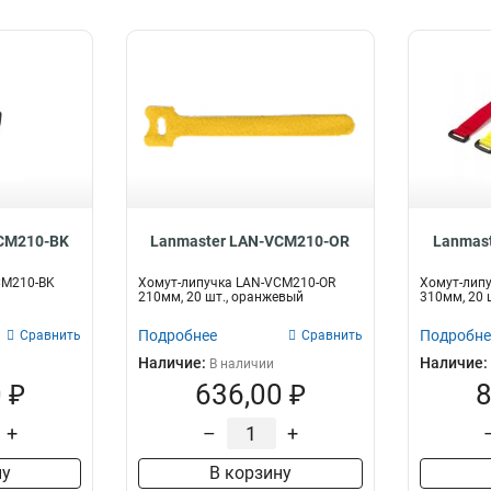
CM210-BK
Lanmaster LAN-VCM210-OR
Lanmas
CM210-BK
Хомут-липучка LAN-VCM210-OR
Хомут-лип
210мм, 20 шт., оранжевый
310мм, 20 
Подробнее
Подробне
Сравнить
Сравнить
Наличие:
Наличие:
В наличии
 ₽
636,00 ₽
8
+
–
+
ну
В корзину