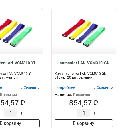
ter LAN-VCM310-YL
Lanmaster LAN-VCM310-GN
учка LAN-VCM310-YL
Хомут-липучка LAN-VCM310-GN
шт., желтый
310мм, 20 шт., зеленый
е
Подробнее
Сравнить
Сравнить
Наличие:
В наличии
В наличии
54,57 ₽
854,57 ₽
–
+
–
+
В корзину
В корзину