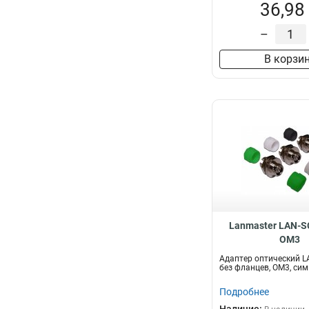
36,98
–
В корзи
Lanmaster LAN-S
OM3
Адаптер оптический 
без фланцев, OM3, си
Подробнее