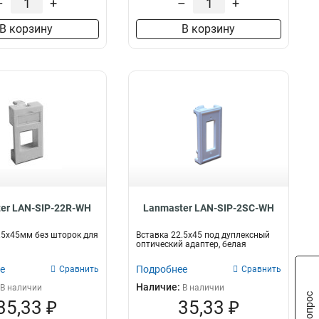
–
+
–
+
LC
52
LC/PC-FC/PC
50
В корзину
В корзину
LC/PC-LC/PC
50
SM
50
ST/PC-ST/PC
52
RJ45
40
er LAN-SIP-22R-WH
Lanmaster LAN-SIP-2SC-WH
.5x45мм без шторок для
Вставка 22.5х45 под дуплексный
оптический адаптер, белая
е
Подробнее
Сравнить
Сравнить
Наличие:
В наличии
В наличии
35,33 ₽
35,33 ₽