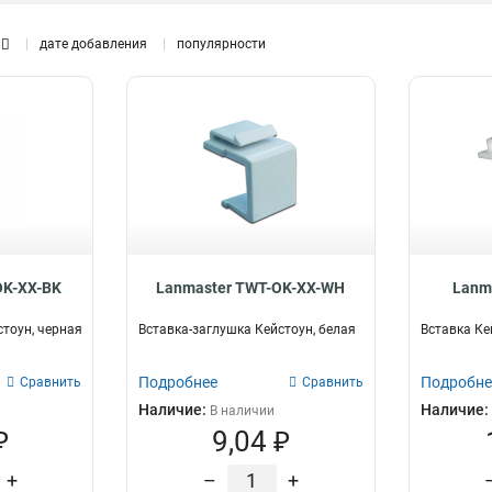
STP
17
дате добавления
популярности
UTP
33
ель
572
TWT
Размер
Схема
Раб
261
45х90мм
6P4C
1
0
45х135мм
4P4C
1
1
225х45мм
8P8C
2
11
45х45мм
6
225x45мм
10
45x45мм
15
OK-XX-BK
Lanmaster TWT-OK-XX-WH
Lanm
стоун, черная
Вставка-заглушка Кейстоун, белая
Вставка Ке
Подробнее
Подробне
Сравнить
Сравнить
Наличие:
Наличие:
В наличии
₽
9,04 ₽
+
–
+