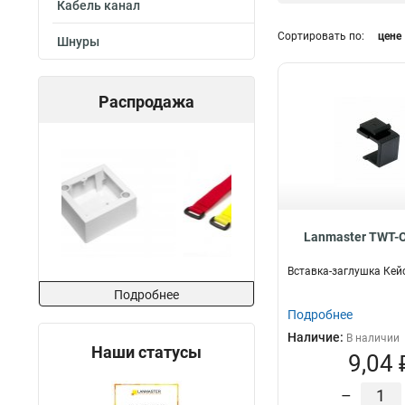
Кабель канал
Пигтейл
108
Cat3
0
Патч-корд
Сортировать по:
цене
536
кат6A
Шнуры
4
Оптический каб
кат5E
Технология
29
кат6
29
WDM
16
Распродажа
кат5
9
DDM
16
Lanmaster TWT-
Вставка-заглушка Кей
Подробнее
Подробнее
Наличие:
В наличии
Наши статусы
9,04 
–