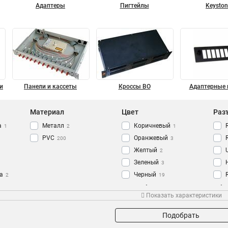
Адаптеры
Пигтейлы
Keyston
и
Панели и кассеты
Кроссы ВО
Адаптерные 
Материал
Цвет
Раз
а
Металл
Коричневый
1
2
1
PVC
Оранжевый
200
3
Желтый
2
Зеленый
3
а
Черный
2
19
Синий
Тип оптического волокна
Тип кабеля
Обо
3
Показать характеристики
Красный
3
500/125мкм
EZ
12
4
Серый
1
625/125мкм
SFP+
112
9
Подобрать
Белый
61
50/125мкм
SFP
212
18