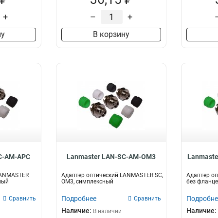
+
–
+
ну
В корзину
C-AM-APC
Lanmaster LAN-SC-AM-OM3
Lanmast
LANMASTER
Адаптер оптический LANMASTER SC,
Адаптер о
ный
OM3, симплексный
без фланце
Подробнее
Подробне
Сравнить
Сравнить
Наличие:
Наличие:
В наличии