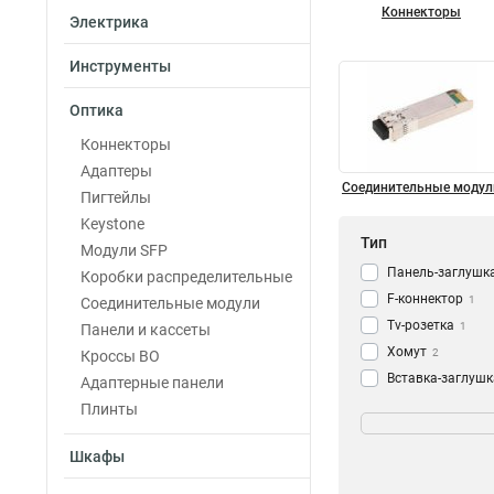
Коннекторы
Электрика
Инструменты
Оптика
Коннекторы
Адаптеры
Соединительные модул
Пигтейлы
Keystone
Тип
Модули SFP
Панель-заглушк
Коробки распределительные
F-коннектор
1
Соединительные модули
Tv-розетка
1
Панели и кассеты
Хомут
2
Кроссы ВО
Вставка-заглушк
Адаптерные панели
T-адаптер
Категория
3
Плинты
Y-адаптер
9
OS2
76
Шкафы
Заглушка
7
OM3
117
Адаптер
60
OM4
119