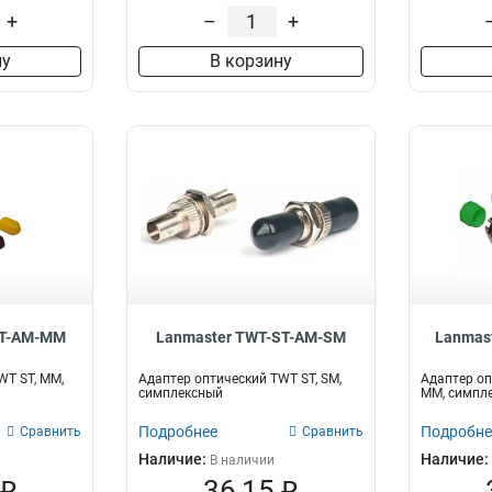
+
–
+
ну
В корзину
ST-AM-MM
Lanmaster TWT-ST-AM-SM
Lanmas
WT ST, MM,
Адаптер оптический TWT ST, SM,
Адаптер оп
симплексный
MM, симпл
Подробнее
Подробне
Сравнить
Сравнить
Наличие:
Наличие:
В наличии
 ₽
36,15 ₽