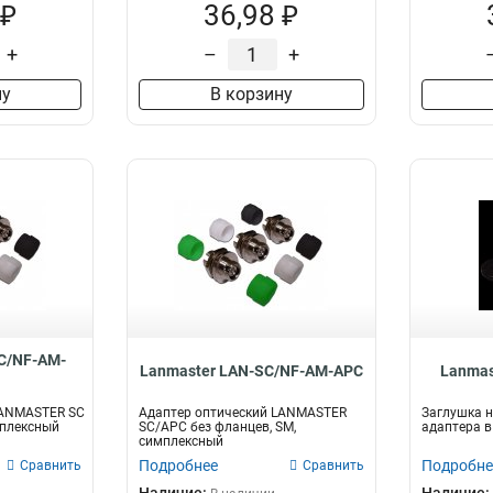
 ₽
36,98 ₽
+
–
+
ну
В корзину
C/NF-AM-
Lanmaster LAN-SC/NF-AM-APC
Lanmas
LANMASTER SC
Адаптер оптический LANMASTER
Заглушка н
мплексный
SC/APC без фланцев, SM,
адаптера в
симплексный
Подробнее
Подробне
Сравнить
Сравнить