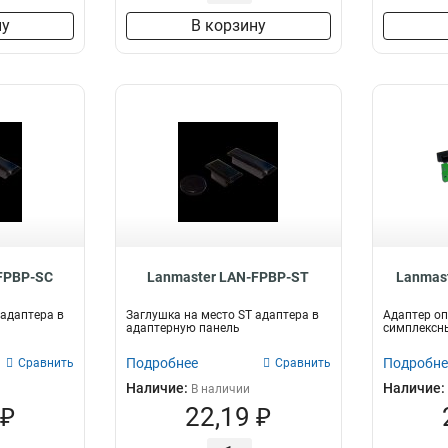
ну
В корзину
FPBP-SC
Lanmaster LAN-FPBP-ST
Lanmas
 адаптера в
Заглушка на место ST адаптера в
Адаптер оп
адаптерную панель
симплексн
Подробнее
Подробне
Сравнить
Сравнить
Наличие:
Наличие:
В наличии
 ₽
22,19 ₽