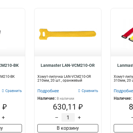
CM210-BK
Lanmaster LAN-VCM210-OR
Lanmas
CM210-BK
Хомут-липучка LAN-VCM210-OR
Хомут-лип
210мм, 20 шт., оранжевый
310мм, 20 
Подробнее
Подробне
Сравнить
Сравнить
Наличие:
Наличие:
В наличии
 ₽
630,11 ₽
8
+
–
+
ну
В корзину