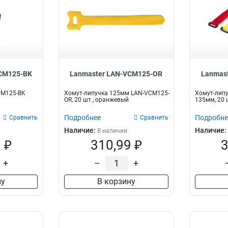
CM125-BK
Lanmaster LAN-VCM125-OR
Lanmas
CM125-BK
Хомут-липучка 125мм LAN-VCM125-
Хомут-лип
OR, 20 шт., оранжевый
135мм, 20 
Подробнее
Подробне
Сравнить
Сравнить
Наличие:
Наличие:
В наличии
 ₽
310,99 ₽
3
+
–
+
ну
В корзину