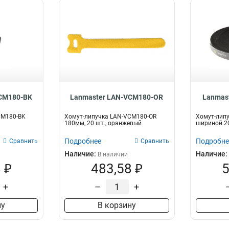
CM180-BK
Lanmaster LAN-VCM180-OR
Lanmas
CM180-BK
Хомут-липучка LAN-VCM180-OR
Хомут-лип
180мм, 20 шт., оранжевый
шириной 20
Подробнее
Подробне
Сравнить
Сравнить
Наличие:
Наличие:
В наличии
 ₽
483,58 ₽
5
+
–
+
ну
В корзину