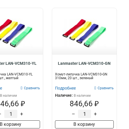
ter LAN-VCM310-YL
Lanmaster LAN-VCM310-GN
учка LAN-VCM310-YL
Хомут-липучка LAN-VCM310-GN
шт., желтый
310мм, 20 шт., зеленый
е
Подробнее
Сравнить
Сравнить
Наличие:
В наличии
В наличии
46,66 ₽
846,66 ₽
–
+
–
+
В корзину
В корзину