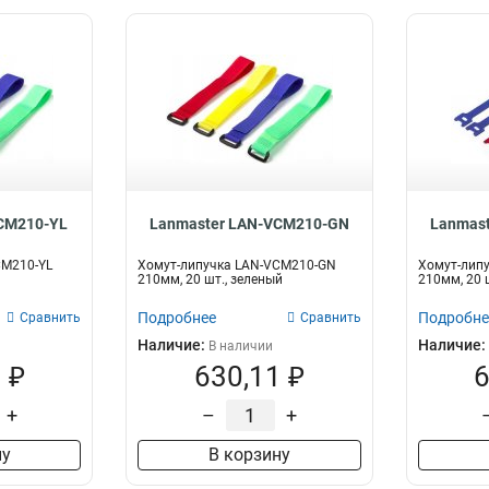
CM210-YL
Lanmaster LAN-VCM210-GN
Lanmas
CM210-YL
Хомут-липучка LAN-VCM210-GN
Хомут-лип
210мм, 20 шт., зеленый
210мм, 20 
Подробнее
Подробне
Сравнить
Сравнить
Наличие:
Наличие:
В наличии
 ₽
630,11 ₽
6
+
–
+
ну
В корзину