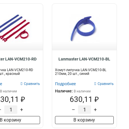
ter LAN-VCM210-RD
Lanmaster LAN-VCM210-BL
учка LAN-VCM210-RD
Хомут-липучка LAN-VCM210-BL
шт., красный
210мм, 20 шт., синий
е
Подробнее
Сравнить
Сравнить
Наличие:
В наличии
В наличии
30,11 ₽
630,11 ₽
–
+
–
+
В корзину
В корзину