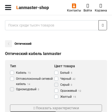
Контакты
Войти
Корзина
Оптический
Оптический кабель lanmaster
Тип
Цвет товара
Кабель
Белый
73
5
Оптоволоконный сетевой
Черный
42
кабель
14
Серый
0
Одномодовый
0
Оранжевый
12
Желтый
15
Зеленый
Модель
Материал
0
Показать характеристики
Розовый
3
LAN-OFC-FUF1-S7-LS
Алюминий
1
1