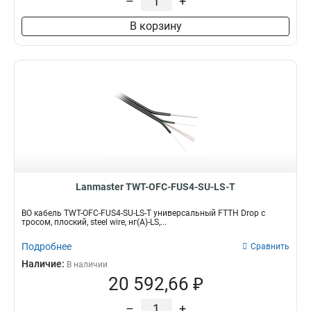
–
+
LAN-OFC-DI4-M3-LS
1
В корзину
LAN-OFC-DI4-M2-LS
1
LAN-OFC-DI2-S2-LS
1
LAN-OFC-DI2-M3-LS
1
LAN-OFC-DI2-M2-LS
1
LAN-OFC-DI12-S2-LS
1
LAN-OFC-DI12-M3-LS
1
LAN-OFC-DI12-M2-LS
1
Lanmaster TWT-OFC-FUS4-SU-LS-T
ВО кабель TWT-OFC-FUS4-SU-LS-T универсальный FTTH Drop с
тросом, плоский, steel wire, нг(А)-LS,...
Подробнее
Сравнить
Наличие:
В наличии
20 592,66 ₽
–
+