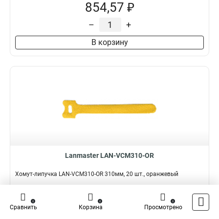
854,57 ₽
–
+
В корзину
Lanmaster LAN-VCM310-OR
Хомут-липучка LAN-VCM310-OR 310мм, 20 шт., оранжевый
Подробнее
Сравнить
0
0
0
Сравнить
Корзина
Просмотрено
Наличие:
В наличии