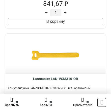
841,67 ₽
–
+
В корзину
Lanmaster LAN-VCM310-OR
Хомут-липучка LAN-VCM310-OR 310мм, 20 шт., оранжевый
Подробнее
Сравнить
0
0
0
Сравнить
Корзина
Просмотрено
Наличие:
В наличии