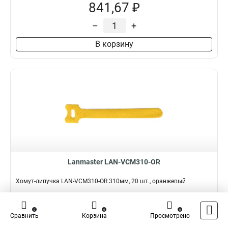
841,67 ₽
–
+
В корзину
Lanmaster LAN-VCM310-OR
Хомут-липучка LAN-VCM310-OR 310мм, 20 шт., оранжевый
Подробнее
Сравнить
0
0
0
Сравнить
Корзина
Просмотрено
Наличие:
В наличии