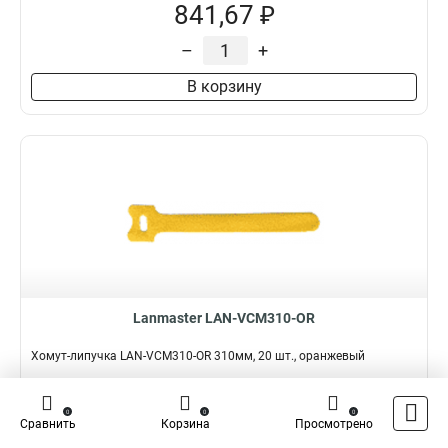
841,67 ₽
–
+
В корзину
Lanmaster LAN-VCM310-OR
Хомут-липучка LAN-VCM310-OR 310мм, 20 шт., оранжевый
Подробнее
Сравнить
0
0
0
Сравнить
Корзина
Просмотрено
Наличие:
В наличии