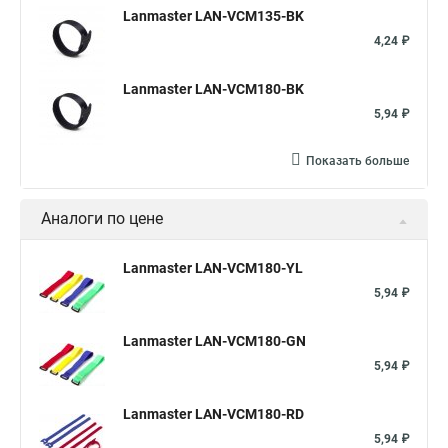
Крепление кабеля дюбель хомут
Хомут для железных труб
Lanmaster LAN-VCM135-BK
Каркасы хомуты
Хомуты на 25 трубу
4,24 ₽
Металлический хомут для трубы 100
Lanmaster LAN-VCM180-BK
Хомут на квадратную трубу
Хомуты из арматуры для чего
5,94 ₽
Хомут пластиковый с клипсой
Болты к хомутами
Показать больше
Силовой хомут нержавеющая сталь
Хомуты с болтах
Хомут класс а
Монтаж хомутов расценка
Аналоги по цене
Хомуты госты
Хомут ремонтный труб
Хомут подвесного подшипника
Хомуты стяжки купить
Lanmaster LAN-VCM180-YL
5,94 ₽
Хомут на трубу с врезкой
Хомут с патрубком
Купить хомут пластиковый
Хомут для врезки купить
Lanmaster LAN-VCM180-GN
Хомут 25 40
Хомут металлический 20 мм
5,94 ₽
Шпилька для крепления хомутов
Купить хомут нержавейка
Lanmaster LAN-VCM180-RD
Кабельный хомут ко
Хомут для крепление к опоре
5,94 ₽