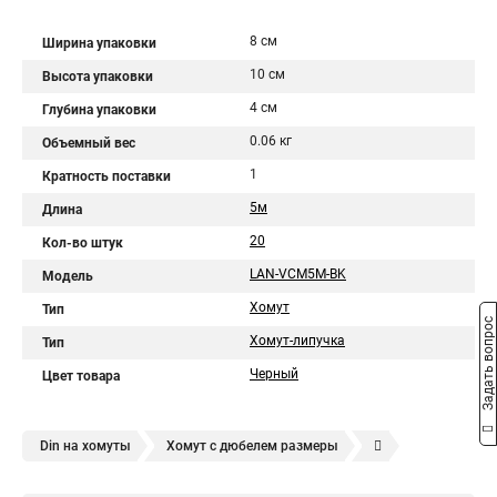
8 см
Ширина упаковки
10 см
Высота упаковки
4 см
Глубина упаковки
0.06 кг
Объемный вес
1
Кратность поставки
5м
Длина
20
Кол-во штук
LAN-VCM5M-BK
Модель
Хомут
Тип
Задать вопрос
Хомут-липучка
Тип
Черный
Цвет товара
Din на хомуты
Хомут с дюбелем размеры
Хомут на трубу стальной
Хомут м8