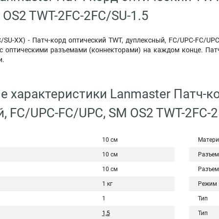
 OS2 TWT-2FC-2FC/SU-1.5
/SU-XX) - Патч-корд оптический TWT, дуплексный, FC/UPC-FC/UPC
 с оптическими разъемами (коннекторами) на каждом конце. Па
и.
е характеристики Lanmaster Патч-к
, FC/UPC-FC/UPC, SM OS2 TWT-2FC-2
10 см
Матери
10 см
Разъем
10 см
Разъем
1 кг
Режим
1
Тип
1,5
Тип