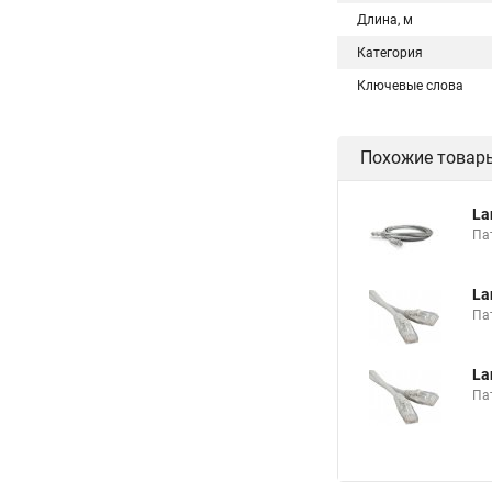
Длина, м
Категория
Ключевые слова
Похожие товар
La
Пат
La
Пат
La
Пат