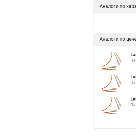
Аналоги по хар
Аналоги по цен
La
Па
La
Па
La
Па