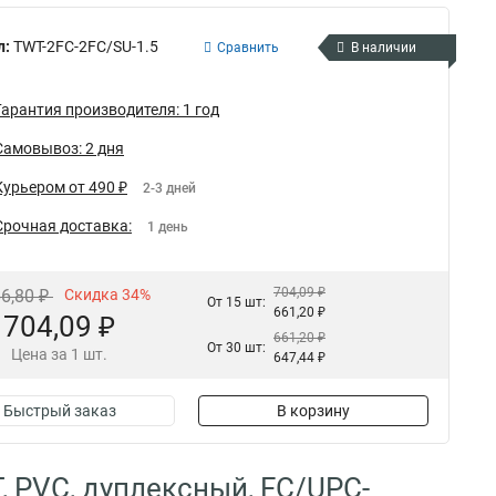
л:
TWT-2FC-2FC/SU-1.5
Сравнить
В наличии
Гарантия производителя: 1 год
Самовывоз: 2 дня
Курьером от 490 ₽
2-3 дней
Срочная доставка:
1 день
704,09 ₽
66,80 ₽
Скидка 34%
От 15 шт:
661,20 ₽
704,09 ₽
661,20 ₽
От 30 шт:
Цена за 1 шт.
647,44 ₽
Быстрый заказ
В корзину
 PVC, дуплексный, FC/UPC-