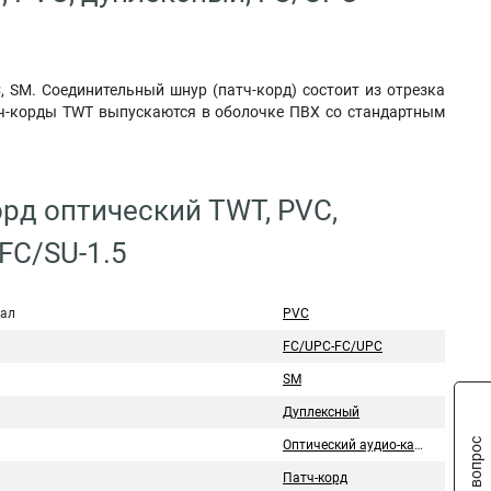
, SM. Соединительный шнур (патч-корд) состоит из отрезка
тч-корды TWT выпускаются в оболочке ПВХ со стандартным
орд оптический TWT, PVC,
FC/SU-1.5
ал
PVC
FC/UPC-FC/UPC
SM
Дуплексный
Оптический аудио-кабель
Патч-корд