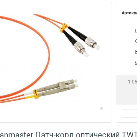
Артику
1 0
anmaster Патч-корд оптический TWT,