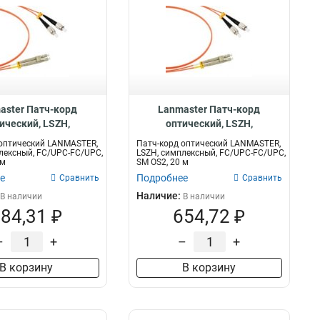
aster Патч-корд
Lanmaster Патч-корд
ический, LSZH,
оптический, LSZH,
ексный, FC/UPC-
симплексный, FC/UPC-
оптический LANMASTER,
Патч-корд оптический LANMASTER,
, SM OS2 LAN-FC-
FC/UPC, SM OS2 LAN-FC-
лексный, FC/UPC-FC/UPC,
LSZH, симплексный, FC/UPC-FC/UPC,
 м
SM OS2, 20 м
FC/SU-15
FC/SU-20
е
Подробнее
Сравнить
Сравнить
Наличие:
В наличии
В наличии
84,31 ₽
654,72 ₽
–
+
–
+
В корзину
В корзину