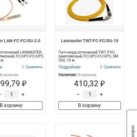
FC/PC-ST/PC
40
LC/APC-ST/UPC
40
LC/APC-SC/UPC
40
LC/APC-LC/UPC
40
FC/APC-ST/UPC
40
r LAN-FC-FC/SU-2.0
Lanmaster TWT-FC-FC/SU-10
ST/APC-LC/UPC
40
ST/APC-SC/UPC
40
оптический LANMASTER,
Патч-корд оптический TWT, PVC,
лексный, FC/UPC-FC/UPC,
симплексный, FC/UPC-FC/UPC, SM
SC/APC-ST/UPC
40
 м
OS2, 10 м
LC/APC-SC/APC
40
е
Подробнее
Сравнить
Сравнить
ST/APC-LC/APC
40
Наличие:
В наличии
В наличии
ST/APC-FC/APC
40
99,79 ₽
410,32 ₽
ST/APC-SC/APC
40
ST/APC-ST/APC
–
+
–
+
40
FC/PC-FC/PC
40
В корзину
В корзину
LC/PC-SC/PC
40
LC/APC-FC/UPC
40
FC/APC-LC/UPC
40
LC/UPC-SC/UPC
40