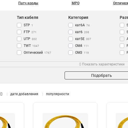
Патч корды
MPO
Оптичес
Тип кабеля
Категория
Раз
STP
кат6A
1
74
FTP
кат6
271
208
UTP
кат5Е
302
307
TWT
OM4
1047
111
Оптический
OM3
1767
119
OS2
Степень защиты
Режим
Дли
1291
Показать характеристики
IP68
Симплексный
8
565
IP67
Дуплексный
8
1194
Подобрать
дате добавления
популярности