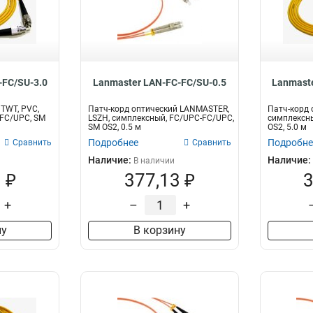
-FC/SU-3.0
Lanmaster LAN-FC-FC/SU-0.5
Lanmaste
 TWT, PVC,
Патч-корд оптический LANMASTER,
Патч-корд 
FC/UPC, SM
LSZH, симплексный, FC/UPC-FC/UPC,
симплексны
SM OS2, 0.5 м
OS2, 5.0 м
Подробнее
Подробне
Сравнить
Сравнить
Наличие:
Наличие:
В наличии
 ₽
377,13 ₽
3
+
–
+
ну
В корзину