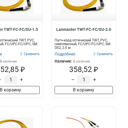
S110P4-S110P4
8
2
419
RJ45-S110P4
8
1,5
443
ST/PC-FC/PC
10
1
461
MPO-12LC
9
LC-LC
12
r TWT-FC-FC/SU-1.5
Lanmaster TWT-FC-FC/SU-2.0
LC
15
оптический TWT, PVC,
Патч-корд оптический TWT, PVC,
ST/PC-SC/PC
20
й, FC/UPC-FC/UPC, SM
симплексный, FC/UPC-FC/UPC, SM
OS2, 2.0 м
LC/PC-ST/PC
20
е
Подробнее
Сравнить
Сравнить
FC/PC-SC/PC
20
Наличие:
В наличии
В наличии
SC/PC-ST/PC
20
52,85 ₽
358,52 ₽
RJ-45
22
RJ45
22
–
+
–
+
SC
22
В корзину
В корзину
MPO-MPO
21
ST/PC-LC/PC
29
ST/UPC-FC/UPC
29
SC/PC-FC/PC
30
FC/APC-SC/UPC
30
ST/APC-FC/UPC
30