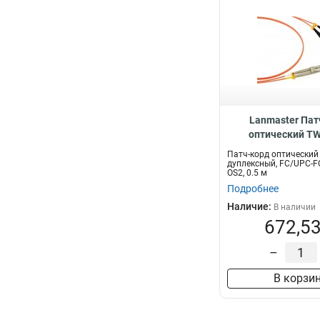
Lanmaster Пат
оптический TW
дуплексный, FC/U
Патч-корд оптический
SM OS2 TWT-2FC-2
дуплексный, FC/UPC-F
OS2, 0.5 м
Подробнее
Наличие:
В наличии
672,53
–
В корзи