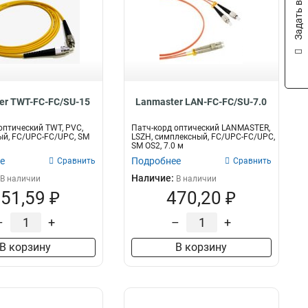
Задать вопрос
SC/UPC-FC/UPC
40
LC/PC-FC/PC
41
LC/PC-LC/PC
50
SM
1281
er TWT-FC-FC/SU-15
Lanmaster LAN-FC-FC/SU-7.0
оптический TWT, PVC,
Патч-корд оптический LANMASTER,
й, FC/UPC-FC/UPC, SM
LSZH, симплексный, FC/UPC-FC/UPC,
SM OS2, 7.0 м
е
Подробнее
Сравнить
Сравнить
Наличие:
В наличии
В наличии
51,59 ₽
470,20 ₽
–
+
–
+
В корзину
В корзину