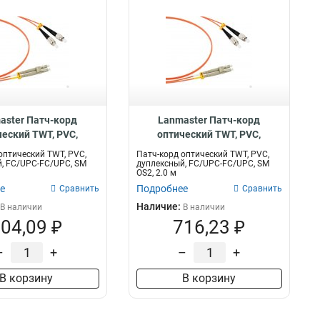
aster Патч-корд
Lanmaster Патч-корд
ческий TWT, PVC,
оптический TWT, PVC,
ый, FC/UPC-FC/UPC,
дуплексный, FC/UPC-FC/UPC,
оптический TWT, PVC,
Патч-корд оптический TWT, PVC,
TWT-2FC-2FC/SU-1.5
SM OS2 TWT-2FC-2FC/SU-2.0
, FC/UPC-FC/UPC, SM
дуплексный, FC/UPC-FC/UPC, SM
OS2, 2.0 м
е
Подробнее
Сравнить
Сравнить
Наличие:
В наличии
В наличии
04,09 ₽
716,23 ₽
–
+
–
+
В корзину
В корзину