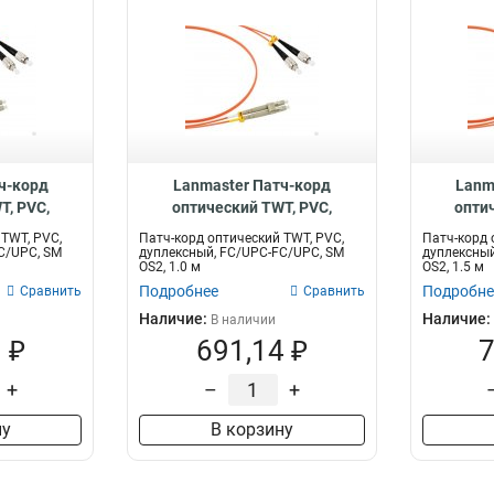
ч-корд
Lanmaster Патч-корд
Lanm
T, PVC,
оптический TWT, PVC,
опти
PC-FC/UPC,
дуплексный, FC/UPC-FC/UPC,
дуплексн
 TWT, PVC,
Патч-корд оптический TWT, PVC,
Патч-корд 
FC/SU-0.5
SM OS2 TWT-2FC-2FC/SU-1.0
SM OS2 
C/UPC, SM
дуплексный, FC/UPC-FC/UPC, SM
дуплексный
OS2, 1.0 м
OS2, 1.5 м
Подробнее
Подробне
Сравнить
Сравнить
Наличие:
Наличие:
В наличии
 ₽
691,14 ₽
7
+
–
+
ну
В корзину