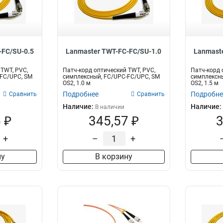
-FC/SU-0.5
Lanmaster TWT-FC-FC/SU-1.0
Lanmaste
 TWT, PVC,
Патч-корд оптический TWT, PVC,
Патч-корд 
FC/UPC, SM
симплексный, FC/UPC-FC/UPC, SM
симплексны
OS2, 1.0 м
OS2, 1.5 м
Подробнее
Подробне
Сравнить
Сравнить
Наличие:
Наличие:
В наличии
 ₽
345,57 ₽
3
+
–
+
ну
В корзину