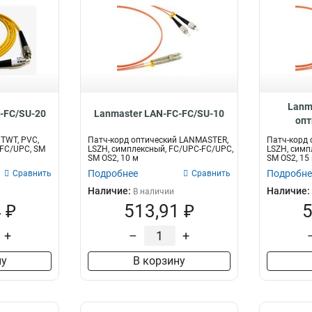
Lanm
-FC/SU-20
Lanmaster LAN-FC-FC/SU-10
опт
симпл
 TWT, PVC,
Патч-корд оптический LANMASTER,
Патч-корд 
FC/UPC
FC/UPC, SM
LSZH, симплексный, FC/UPC-FC/UPC,
LSZH, симп
SM OS2, 10 м
SM OS2, 15
Подробнее
Подробне
Сравнить
Сравнить
Наличие:
Наличие:
В наличии
 ₽
513,91 ₽
5
+
–
+
ну
В корзину