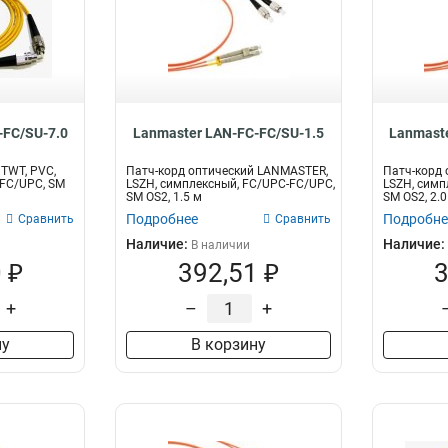
-FC/SU-7.0
Lanmaster LAN-FC-FC/SU-1.5
Lanmaste
 TWT, PVC,
Патч-корд оптический LANMASTER,
Патч-корд 
FC/UPC, SM
LSZH, симплексный, FC/UPC-FC/UPC,
LSZH, симп
SM OS2, 1.5 м
SM OS2, 2.0
Подробнее
Подробне
Сравнить
Сравнить
Наличие:
Наличие:
В наличии
 ₽
392,51 ₽
3
+
–
+
ну
В корзину