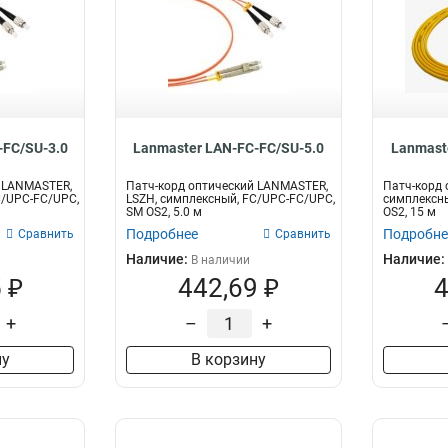
-FC/SU-3.0
Lanmaster LAN-FC-FC/SU-5.0
Lanmast
й LANMASTER,
Патч-корд оптический LANMASTER,
Патч-корд 
C/UPC-FC/UPC,
LSZH, симплексный, FC/UPC-FC/UPC,
симплексны
SM OS2, 5.0 м
OS2, 15 м
Подробнее
Подробне
Сравнить
Сравнить
Наличие:
Наличие:
В наличии
 ₽
442,69 ₽
4
+
–
+
ну
В корзину