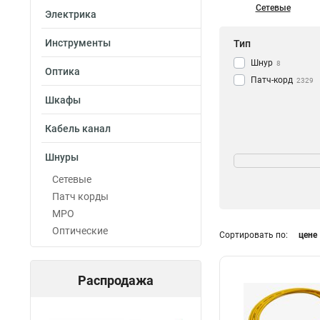
Сетевые
Электрика
Инструменты
Тип
Шнур
8
Оптика
Патч-корд
2329
Шкафы
Кабель канал
Цвет
Шнуры
Розовый
12
Сетевые
Фиолетовый
44
Патч корды
Красный
56
MPO
Зеленый
56
Оптические
Сортировать по:
цене
Синий
56
Белый
59
Оранжевый
56
Распродажа
Желтый
71
Черный
82