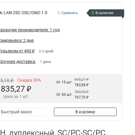
л:
LAN-2SC-2SC/OM2-1.0
Сравнить
В наличии
Гарантия производителя: 1 год
Самовывоз: 2 дня
Курьером от 490 ₽
2-3 дней
Срочная доставка:
1 день
835,27 ₽
05,10 ₽
Скидка 36%
От 15 шт:
783,98 ₽
835,27 ₽
783,98 ₽
От 30 шт:
Цена за 1 шт.
767,70 ₽
Быстрый заказ
В корзину
H, дуплексный, SC/PC-SC/PC,