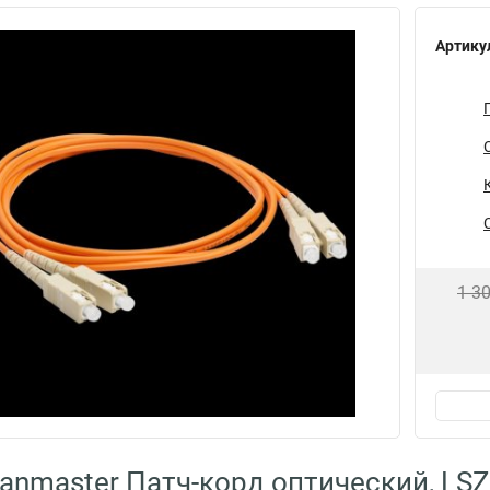
Артику
1 3
anmaster Патч-корд оптический, LSZ