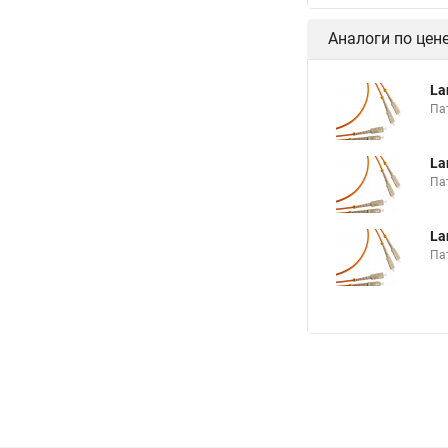
Аналоги по цен
La
Па
La
Па
La
Па