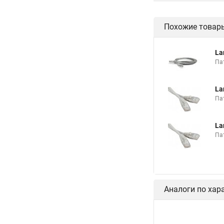
Похожие товар
La
Пат
La
Пат
La
Пат
Аналоги по хар