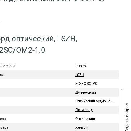
м
рд оптический, LSZH,
-2SC/OM2-1.0
ые слова
Duplex
ал
LSZH
SC/PC-SC/PC
Дуплексный
Оптический аудио-кабель
Задать вопрос
Патч-корд
беля
Оптический
овара
желтый