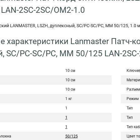
 LAN-2SC-2SC/OM2-1.0
ский LANMASTER, LSZH, дуплексный, SC/PC-SC/PC, MM 50/125, 1.0 
е характеристики Lanmaster Патч-ко
, SC/PC-SC/PC, MM 50/125 LAN-2SC
10 см
Ключев
10 см
Матери
10 см
Разъем
1 кг
Режим
1
Тип
1
Тип
1
Тип ка
олокна
50/125
Цвет т