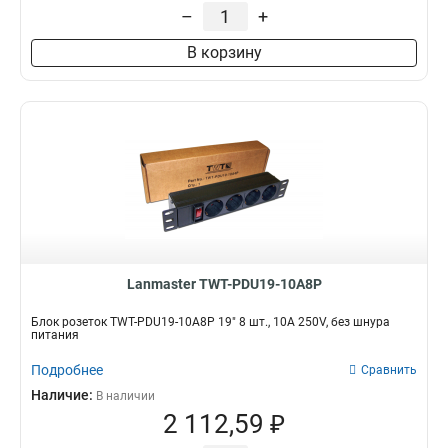
4xC19+20xC13
UTP
–
+
2
5
Однофазный
Белый
1
10
4xC19
2
Трехфазный
3
В корзину
20xC19
2
Длина
Дюймы
C20
3
1,8м
10
3
1
20xC13
3
3м
19
6
15
C13
3
2м
7
Lanmaster TWT-PDU19-10A8P
Блок розеток TWT-PDU19-10A8P 19" 8 шт., 10A 250V, без шнура
питания
Подробнее
Сравнить
Наличие:
В наличии
2 112,59 ₽