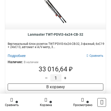
Lanmaster TWT-PDVI3-6x24-CB-32
Вертикальный блок розеток TWT-PDVI3-6x24-CB-32, 3-фазный, 6xC19
+ 24xC13, автомат и A/V-метр, 3...
Подробнее
Сравнить
Наличие:
В наличии
33 016,64 ₽
–
+
В корзину
0
0
0
Что такое Блоки розеток
Сравнить
Корзина
Просмотрено