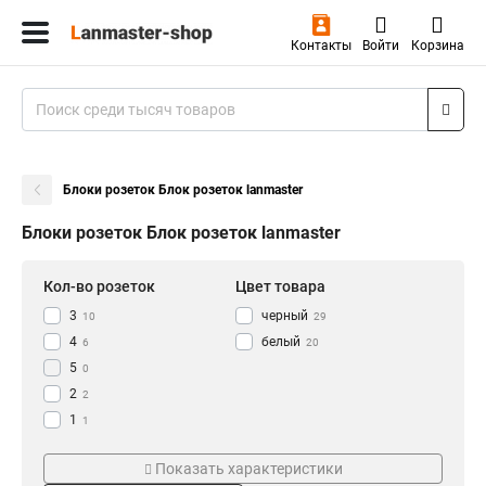
Контакты
Войти
Корзина
Блоки розеток Блок розеток lanmaster
Блоки розеток Блок розеток lanmaster
Кол-во розеток
Цвет товара
3
черный
10
29
4
белый
6
20
5
0
2
2
1
1
9
Тип
Напряжение
3
Показать характеристики
8
12
Розеточно-клавишный
380V
2