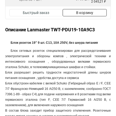
2 045,21 ₽
Быстрый заказ
В корзину
Описание Lanmaster TWT-PDU19-10A9C3
Блок розеток 19" 9 шт. C13, 10A 250V, без шнура питания
Блок сетевых розеток специализирован для рассредотачивания
электропитания и обороны компов , электрической техники и
интенсивного оснащения , оборудованных вилками германского
эталона Schuko, в телекоммуникационных шкафах и стойках.
Блок разрешает решить трудности недостаточной длины шнуров
питания оснащения , удобства доступа и сервиса
Блок обустроен кабелем с вилкой Schuko (Гибридный образ E / F, CEE
7/7 Французско-Немецкий 16 А/250 В, с заземлением, сообразно ГОСТ
7396.1-89 - образ С4) для подачи напряжения и 8 розетками под вилки
германского эталона (тип F, CEE 7/7 Германский 16 А/250 В, с
заземлением), для включения наружного оснащения
В состав блока заходит прибор защитного отключения. Розеточные