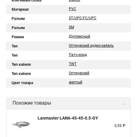
Ключевые слова
PVC
Материал
ST/UPC-FC/UPC
Разъем
SM
Разъем
Дуплексный
Режим
Оптический аудио-кабель
Тип
Патч-корд
Тип
TWT
Тип кабеля
Оптический
Тип кабеля
желтый
Цвет товара
Похожие товары
Lanmaster LAN6-45-45-0.5-GY
2,52 ₽