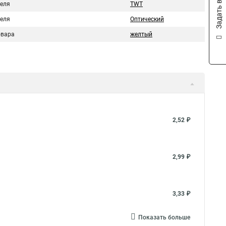
Задать вопрос
беля
TWT
беля
Оптический
овара
желтый
2,52 ₽
2,99 ₽
3,33 ₽
Показать больше