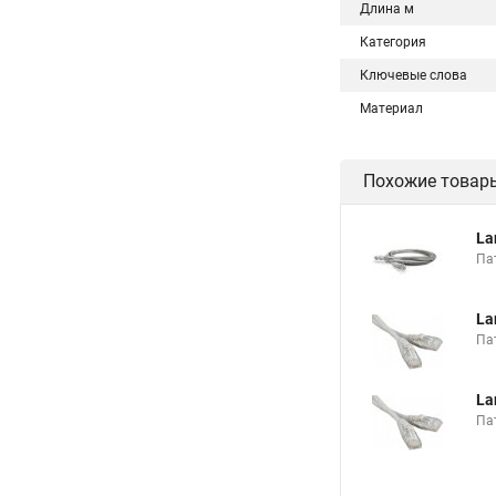
Длина м
Категория
Ключевые слова
Материал
Похожие товар
La
Пат
La
Пат
La
Пат