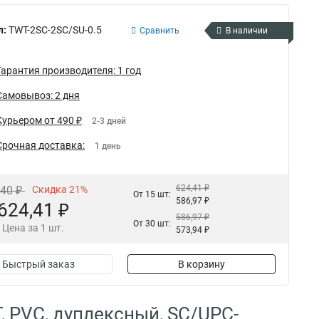
л:
TWT-2SC-2SC/SU-0.5
Сравнить
В наличии
Гарантия производителя: 1 год
Самовывоз: 2 дня
Курьером от 490 ₽
2-3 дней
Срочная доставка:
1 день
624,41 ₽
,40 ₽
Скидка 21%
От 15 шт:
586,97 ₽
624,41 ₽
586,97 ₽
От 30 шт:
Цена за 1 шт.
573,94 ₽
Быстрый заказ
В корзину
, PVC, дуплексный, SC/UPC-