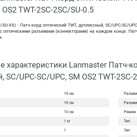
 OS2 TWT-2SC-2SC/SU-0.5
/SU-XX) - Патч-корд оптический TWT, дуплексный, SC/UPC-SC/UPC
 с оптическими разъемами (коннекторами) на каждом конце. Па
и.
е характеристики Lanmaster Патч-к
, SC/UPC-SC/UPC, SM OS2 TWT-2SC-2
10 см
Разъем
10 см
Разъем
10 см
Режим
1 кг
Тип
1
Тип