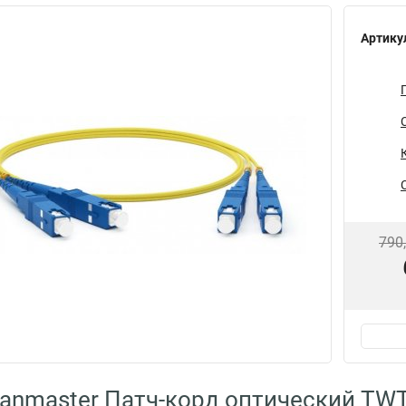
Артику
790
anmaster Патч-корд оптический TWT