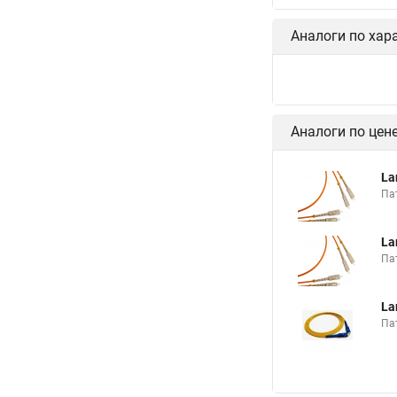
Аналоги по хар
Аналоги по цен
La
Па
La
Па
La
Па