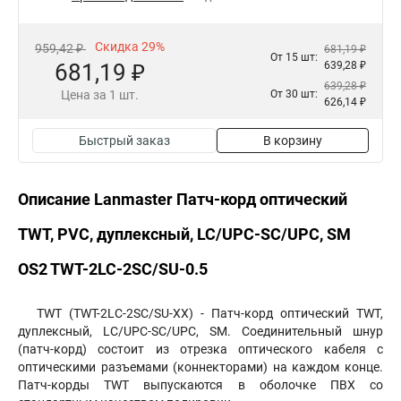
Скидка 29%
959,42 ₽
681,19 ₽
От 15 шт:
681,19 ₽
639,28 ₽
639,28 ₽
Цена за 1 шт.
От 30 шт:
626,14 ₽
Быстрый заказ
В корзину
Описание Lanmaster Патч-корд оптический
TWT, PVC, дуплексный, LC/UPC-SC/UPC, SM
OS2 TWT-2LC-2SC/SU-0.5
TWT (TWT-2LC-2SC/SU-XX) - Патч-корд оптический TWT,
дуплексный, LC/UPC-SC/UPC, SM. Соединительный шнур
(патч-корд) состоит из отрезка оптического кабеля с
оптическими разъемами (коннекторами) на каждом конце.
Патч-корды TWT выпускаются в оболочке ПВХ со