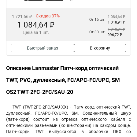
Скидка 37%
1 721,66 ₽
1 084,64 ₽
От 15 шт:
1 084,64 ₽
1 018,91 ₽
1 018,91 ₽
Цена за 1 шт.
От 30 шт:
996,72 ₽
Быстрый заказ
В корзину
Описание Lanmaster Патч-корд оптический
TWT, PVC, дуплексный, FC/APC-FC/UPC, SM
OS2 TWT-2FC-2FC/SAU-20
TWT (TWT-2FC-2FC/SAU-XX) - Патч-корд оптический TWT,
дуплексный, FC/APC-FC/UPC, SM. Соединительный шнур
(патч-корд) состоит из отрезка оптического кабеля с
оптическими разъемами (коннекторами) на каждом конце.
Патч-корды TWT выпускаются в оболочке ПВХ со