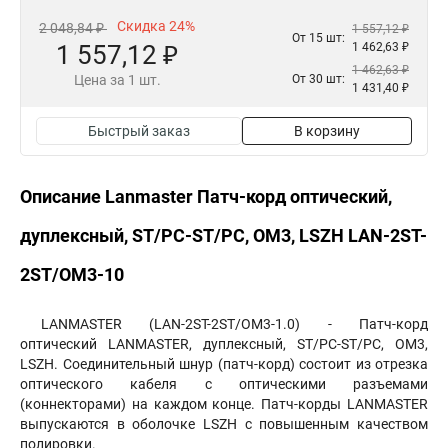
Скидка 24%
2 048,84 ₽
1 557,12 ₽
От 15 шт:
1 557,12 ₽
1 462,63 ₽
1 462,63 ₽
Цена за 1 шт.
От 30 шт:
1 431,40 ₽
Быстрый заказ
В корзину
Описание Lanmaster Патч-корд оптический,
дуплексный, ST/PC-ST/PC, OM3, LSZH LAN-2ST-
2ST/OM3-10
LANMASTER (LAN-2ST-2ST/OM3-1.0) - Патч-корд
оптический LANMASTER, дуплексный, ST/PC-ST/PC, OM3,
LSZH. Соединительный шнур (патч-корд) состоит из отрезка
оптического кабеля с оптическими разъемами
(коннекторами) на каждом конце. Патч-корды LANMASTER
выпускаются в оболочке LSZH с повышенным качеством
полировки.