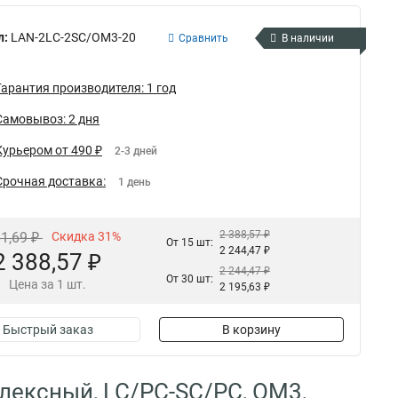
л:
LAN-2LC-2SС/OM3-20
Сравнить
В наличии
Гарантия производителя: 1 год
Самовывоз: 2 дня
Курьером от 490 ₽
2-3 дней
Срочная доставка:
1 день
2 388,57 ₽
61,69 ₽
Скидка 31%
От 15 шт:
2 244,47 ₽
2 388,57 ₽
2 244,47 ₽
От 30 шт:
Цена за 1 шт.
2 195,63 ₽
Быстрый заказ
В корзину
лексный, LC/PC-SС/PC, OM3,