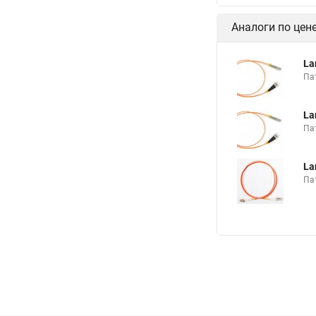
Аналоги по цен
La
Па
La
Па
La
Па