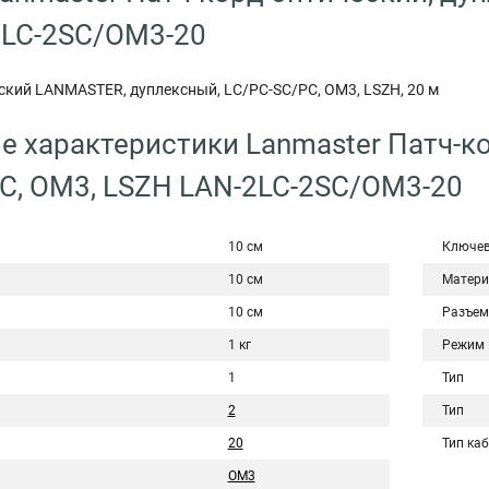
2LC-2SС/OM3-20
ский LANMASTER, дуплексный, LC/PC-SС/PC, OM3, LSZH, 20 м
е характеристики Lanmaster Патч-к
C, OM3, LSZH LAN-2LC-2SС/OM3-20
10 см
Ключев
10 см
Матери
10 см
Разъем
1 кг
Режим
1
Тип
2
Тип
20
Тип ка
OM3