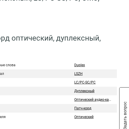
орд оптический, дуплексный,
ые слова
Duplex
ал
LSZH
LC/PC-SС/PC
Дуплексный
Оптический аудио-кабель
Задать вопрос
Патч-корд
беля
Оптический