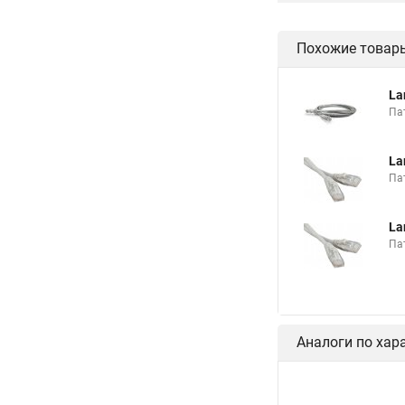
Похожие товар
La
Пат
La
Пат
La
Пат
Аналоги по хар