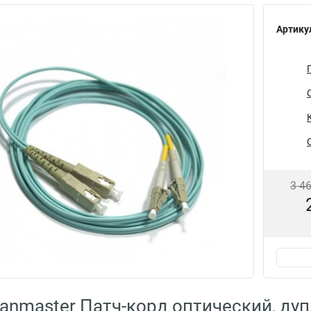
Артику
3 4
anmaster Патч-корд оптический, дуп