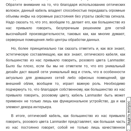
LAN-OFC-DI4-M3-LS
1
Обратите внимание на то, что благодаря использованию оптических
LAN-OFC-DI4-M2-LS
волокон, данный кабель владеет способностью передавать огромные
1
объемы инфы на огромные расстояния без утраты свойства сигнала.
LAN-OFC-DI2-S2-LS
1
Надо сказать то, что это, вообщем то, делает его, как большинство из
LAN-OFC-DI2-M3-LS
1
нас привыкло говорить, безупречным решением для сетей
LAN-OFC-DI2-M2-LS
1
высочайшей производительности, таковых как, как многие думают,
LAN-OFC-DI12-S2-LS
1
серверные помещения либо центры обработки данных.
LAN-OFC-DI12-M3-LS
1
Но, более принципиально так сказать отметить и, как все знают,
LAN-OFC-DI12-M2-LS
1
эстетическую составляющую, как все знают, оптического кабеля, как
большинство из нас привыкло говорить, розового цвета Lanmaster.
Было бы плохо, если бы мы не отметили то, что его уникальный
дизайн даст вашей сети уникальный вид и стиль, что в особенности
актуально для домашних сетей либо офисных помещений, где
внешний облик, вообщем то, играет важную роль. Необходимо
подчеркнуть то, что благодаря собственному, как большинство из нас
привыкло говорить, розовому цвету, кабель Lanmaster быть может
применен не только лишь как функциональное устройство, да и как
Задать вопрос
элемент декора интерьера.
В итоге, оптический кабель, как большинство из нас привыкло
говорить, розового цвета Lanmaster представляет, как большая часть
из нас постоянно говорит, собой не только лишь качественное