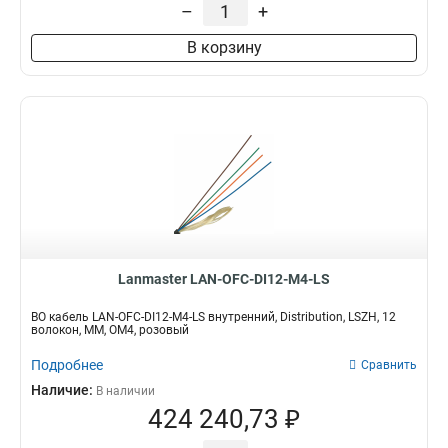
–
+
LAN-OFC-FUMF4-SU-HF
1
LAN-OFC-DO24-S7-PE
В корзину
1
LAN-OFC-DO16-S7-PE
0
LAN-OFC-DO8-S7-PE
0
LAN-OFC-DO2-S7-PE
0
LAN-OFC-DI2-M4-LS
1
LAN-OFC-DU12-S7-LS
1
LAN-OFC-DU16-M3-HF
1
LAN-OFC-DU16-M2-HF
1
LAN-OFC-DU16-SU-HF
1
LAN-OFC-DU8-M3-HF
1
Lanmaster LAN-OFC-DI12-M4-LS
LAN-OFC-DU4-M3-HF
1
LAN-OFC-DU12-M2-HF
1
ВО кабель LAN-OFC-DI12-M4-LS внутренний, Distribution, LSZH, 12
волокон, MM, OM4, розовый
LAN-OFC-DU12-SU-HF
1
LAN-OFC-DU8-M2-HF
1
Подробнее
Сравнить
LAN-OFC-DU8-SU-HF
0
Наличие:
В наличии
LAN-OFC-DU4-M2-HF
1
424 240,73 ₽
LAN-OFC-DU4-SU-HF
1