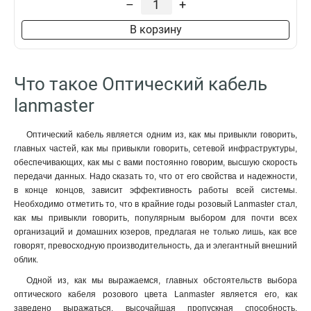
–
+
LAN-OFC-DU2-M2-HF
1
LAN-OFC-DU2-SU-HF
1
В корзину
LAN-OFC-DU2-S7-LS
1
LAN-OFC-DU4-S7-LS
1
LAN-OFC-ZI2-S7-LS
1
Что такое Оптический кабель
LAN-OFC-ZI2-S2-LS
1
lanmaster
LAN-OFC-ZI2-M3-LS
1
LAN-OFC-ZI2-M2-LS
1
Оптический кабель является одним из, как мы привыкли говорить,
LAN-OFC-DI24-S2-LS
1
главных частей, как мы привыкли говорить, сетевой инфраструктуры,
LAN-OFC-DI24-M3-LS
1
обеспечивающих, как мы с вами постоянно говорим, высшую скорость
LAN-OFC-DI24-M2-LS
1
передачи данных. Надо сказать то, что от его свойства и надежности,
LAN-OFC-DI16-S2-LS
1
в конце концов, зависит эффективность работы всей системы.
LAN-OFC-DI16-M3-LS
1
Необходимо отметить то, что в крайние годы розовый Lanmaster стал,
как мы привыкли говорить, популярным выбором для почти всех
LAN-OFC-DI16-M2-LS
1
организаций и домашних юзеров, предлагая не только лишь, как все
LAN-OFC-DI8-S7
1
говорят, превосходную производительность, да и элегантный внешний
LAN-OFC-DI8-S2-LS
1
облик.
LAN-OFC-DI8-M3-LS
1
Одной из, как мы выражаемся, главных обстоятельств выбора
LAN-OFC-DI8-M2-LS
1
оптического кабеля розового цвета Lanmaster является его, как
LAN-OFC-DI4-S2-LS
1
заведено выражаться, высочайшая пропускная способность.