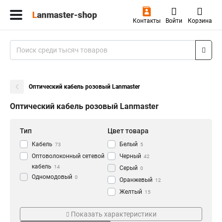
Контакты
Войти
Корзина
Оптический кабель розовый Lanmaster
Оптический кабель розовый Lanmaster
Тип
Цвет товара
Кабель
Белый
73
5
Оптоволоконный сетевой
Черный
42
кабель
14
Серый
0
Одномодовый
0
Оранжевый
12
Желтый
15
Зеленый
Модель
Материал
0
Показать характеристики
Розовый
3
LAN-OFC-FUF1-S7-LS
Алюминий
1
1