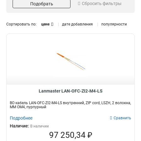
Сбросить фильтры
Подобрать
Пурпурный
1
LAN-OFC-FUF4-S7-LS-T
Сталь
1
6
TWT-OFC-FUS4-SU-LS-T
PVC
1
1
TWT-OFC-FUS2-SU-LS-T
0
Сортировать по:
цене
дате добавления
популярности
TWT-OFC-FUS4-SU-LS
1
TWT-OFC-FUS2-SU-LS
Тип оболочки
Серия
0
LAN-OFC-ZI2-M4-LS
1
FRP
GYXTA
12
1
LAN-OFC-GYXY16S2
1
LSZH
GYXY
38
4
LAN-OFC-GYXY12S2
1
PE
GYXTC8S
15
2
LAN-OFC-GYXY08S2
1
GYXTW
3
LAN-OFC-GYXY04S2
1
нгА-LS
2
LAN-OFC-GYXTW24SU2
1
нгА-HF
Тип кабеля
Кол-во волокон
18
LAN-OFC-GYXTW16S21
1
Distribution
45
Lanmaster LAN-OFC-ZI2-M4-LS
FTTH
1
12
2
LAN-OFC-GYXTW12S21
1
Ultra
12
4
17
ВО кабель LAN-OFC-ZI2-M4-LS внутренний, ZIP cord, LSZH, 2 волокна,
LAN-OFC-GYXTC8S08S21
2
21
MM OM4, пурпурный
1
24
7
LAN-OFC-GYXTC8S04S21
Подробнее
Сравнить
12
9
1
Наличие:
В наличии
16
10
LAN-OFC-GYXTA16S2
1
97 250,34 ₽
8
11
LAN-OFC-DI8-S7-LS
1