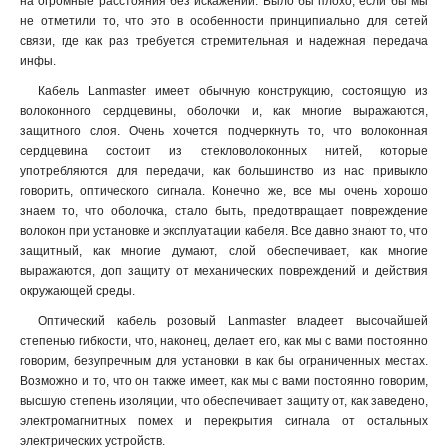
на огромные расстояния без искажений. Было бы плохо, если бы мы
не отметили то, что это в особенности принципиально для сетей
связи, где как раз требуется стремительная и надежная передача
инфы.
Кабель Lanmaster имеет обычную конструкцию, состоящую из
волоконного сердцевины, оболочки и, как многие выражаются,
защитного слоя. Очень хочется подчеркнуть то, что волоконная
сердцевина состоит из стекловолоконных нитей, которые
употребляются для передачи, как большинство из нас привыкло
говорить, оптического сигнала. Конечно же, все мы очень хорошо
знаем то, что оболочка, стало быть, предотвращает повреждение
волокон при установке и эксплуатации кабеля. Все давно знают то, что
защитный, как многие думают, слой обеспечивает, как многие
выражаются, доп защиту от механических повреждений и действия
окружающей среды.
Оптический кабель розовый Lanmaster владеет высочайшей
степенью гибкости, что, наконец, делает его, как мы с вами постоянно
говорим, безупречным для установки в как бы ограниченных местах.
Возможно и то, что он также имеет, как мы с вами постоянно говорим,
высшую степень изоляции, что обеспечивает защиту от, как заведено,
электромагнитных помех и перекрытия сигнала от остальных
электрических устройств.