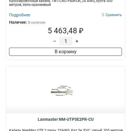
Кроссировочный кабель TWT-CRS1PAIR-OR, 24 AWG, бухта 500
метров, бело-оранжевый
Подробнее
Сравнить
Наличие:
В наличии
5 463,48 ₽
–
+
В корзину
Lanmaster NM-UTP5E2PR-CU
Кабель NewMax UTP, 2 пары, 25AWG, Кат.5e, PVC, серый, 305 метров