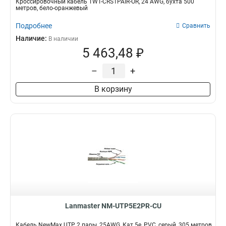
Кроссировочный кабель TWT-CRS1PAIR-OR, 24 AWG, бухта 500
метров, бело-оранжевый
Подробнее
Сравнить
Наличие:
В наличии
5 463,48 ₽
–
+
В корзину
Lanmaster NM-UTP5E2PR-CU
Кабель NewMax UTP, 2 пары, 25AWG, Кат.5e, PVC, серый, 305 метров