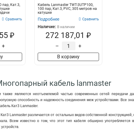
 пар, Кат.3,
Кабель Lanmaster TWT-3UTP100,
TWT-5EUTP16-XS
1
атушке
100 пар, Кат.3, PVC, 305 метров на
едачи
катушке
TWT-5EUTP25-XS
1
Подробнее
Сравнить
Сравнить
TWT-5EUTP25-XS-OUT
1
Наличие:
В наличии
TWT-5EUTP50-XS
1
55 ₽
272 187,01 ₽
TWT-5EUTP50-XS-OUT
1
TWT-CLMP-25-10/M6
1
+
–
+
TWT-CLMP-25-10/M8
1
ну
В корзину
TWT-EARTH-W60-100
1
NM-FTP5E25PR-CU-GY
1
NM-FTP5E25PR-CU-OUT
1
NM-UTP5E50PR-CU-GY
1
Многопарный кабель lanmaster
NM-FTP5E50PR-CU-OUT
1
NM-FTP5E50PR-CU-GY
1
 также являются неотъемлемой частью современных сетей передачи дан
пускную способность и надежность соединения меж устройствами. Все знают
абель Кат3 Lanmaster.
Кат3 Lanmaster различается от остальных видов собственной конструкцией,
гнала. Всем известно о том, что этот тип кабеля обширно употребляетс
 устройств.