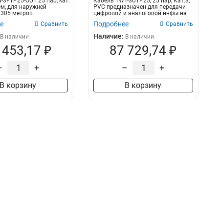
-3FTP25-OUT 25 пар, кат.
Кабель TWT-3UTP25, 25 пар, Кат.3,
Ом, для наружней
PVC предназначен для передачи
 305 метров
цифровой и аналоговой инфы на
..
ч...
е
Подробнее
Сравнить
Сравнить
Наличие:
В наличии
В наличии
 453,17 ₽
87 729,74 ₽
–
+
–
+
В корзину
В корзину