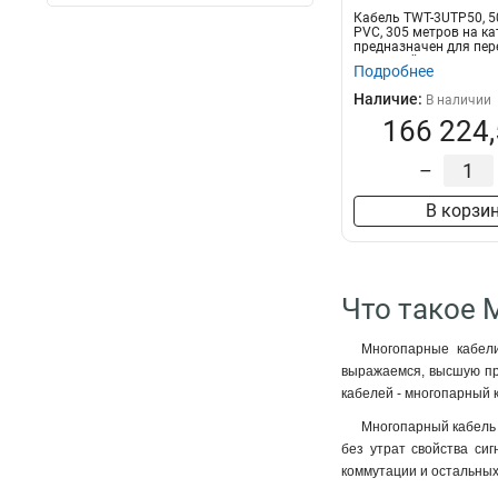
Кабель TWT-3UTP50, 50
PVC, 305 метров на к
предназначен для пер
цифровой...
Подробнее
Наличие:
В наличии
166 224,
–
В корзи
Что такое 
Многопарные кабели
выражаемся, высшую про
кабелей - многопарный к
Многопарный кабель 
без утрат свойства си
коммутации и остальных