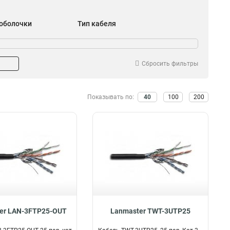
 оболочки
Тип кабеля
FRP
FTP
0
2
ПЭ
2
PE
6
Сбросить фильтры
Показывать по:
40
100
200
er LAN-3FTP25-OUT
Lanmaster TWT-3UTP25