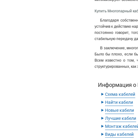
Купить Многопарный каб
Благодаря собственн
устойчив к действию нар
постоянно говорит, тог
стабильную передачу д
В заключение, много
Было бы плохо, если бы
Всем известно о том, 
структурированных, как
Информация о 
‣
Схема кабелей
‣
Найти кабели
‣
Новые кабели
‣
Лучшие кабели
‣
Монтаж кабеле
‣
Виды кабелей