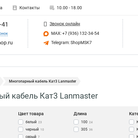
а
Контакты
10.00 - 18.00
-41
Звонок онлайн
MAX: +7 (936) 132-34-54
онок
op.ru
Telegram: ShopMSK7
Многопарный кабель Кат3 Lanmaster
й кабель Кат3 Lanmaster
Цвет товара
Длина
Кат
белый
100
23
24
черный
305
10
36
серый
7