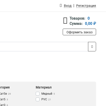
Вход
Регистрация
Товаров:
0
Сумма:
0,00 ₽
Оформить заказ
егория
Материал
Кат5e
Медный
29
5
Кат5
PVC
3
21
Кат3
6