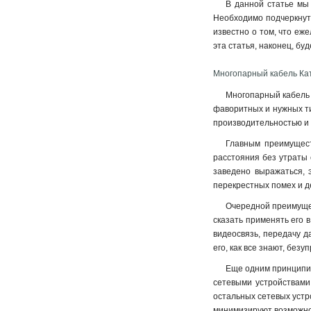
В данной статье мы 
Необходимо подчеркнуть
известно о том, что еж
эта статья, наконец, бу
Многопарный кабель Ка
Многопарный кабель 
фаворитных и нужных ти
производительностью и н
Главным преимущест
расстояния без утраты 
заведено выражаться, 
перекрестных помех и д
Очередной преимущес
сказать применять его в
видеосвязь, передачу да
его, как все знают, без
Еще одним принципиа
сетевыми устройствами
остальных сетевых устр
минимизируют возможно