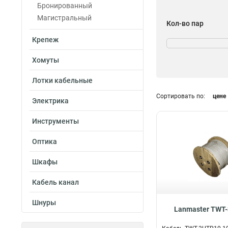
Бронированный
Магистральный
Кол-во пар
16
1
Крепеж
10
10
Хомуты
50
13
25
17
Лотки кабельные
Сечение
Сортировать по:
цене
6,0мм
Электрика
1
Инструменты
Оптика
Шкафы
Кабель канал
Шнуры
Lanmaster TWT