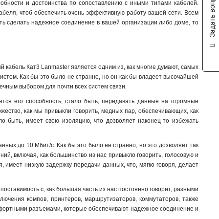
Задать вопрос
особности и достоинства по сопоставлению с иными типами кабелей.
кабеля, чтоб обеспечить очень эффективную работу вашей сети. Всем
ать сделать надежное соединение в вашей организации либо доме, то
кабель Кат3 Lanmaster является одним из, как многие думают, самых
истем. Как бы это было не странно, но он как бы владеет высочайшей
речным выбором для почти всех систем связи.
ется его способность, стало быть, передавать данные на огромные
ножество, как мы привыкли говорить, медных пар, обеспечивающих, как
ло быть, имеет свою изоляцию, что дозволяет наконец-то избежать
ных до 10 Мбит/с. Как бы это было не странно, но это дозволяет так
ний, включая, как большинство из нас привыкло говорить, голосовую и
я, имеет низкую задержку передачи данных, что, мягко говоря, делает
ставимость с, как большая часть из нас постоянно говорит, разными
лючения компов, принтеров, маршрутизаторов, коммутаторов, также
комфортными разъемами, которые обеспечивают надежное соединение и