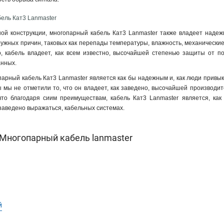
ель Кат3 Lanmaster
ой конструкции, многопарный кабель Кат3 Lanmaster также владеет надеж
ужных причин, таковых как перепады температуры, влажность, механические д
о, кабель владеет, как всем известно, высочайшей степенью защиты от по
анных.
парный кабель Кат3 Lanmaster является как бы надежным и, как люди привы
 мы не отметили то, что он владеет, как заведено, высочайшей производи
что благодаря сиим преимуществам, кабель Кат3 Lanmaster является, ка
 заведено выражаться, кабельных системах.
Многопарный кабель lanmaster
й