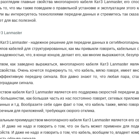
разглядим главные свойства многопарного кабеля Кат3 Lanmaster, его сп
 то, что мы также поведаем о правильной установке и эксплуатации этого 
ели вы интересуетесь технологиями передачи данных и стремитесь так сказ
дет для вас полезной.
т3 Lanmaster
Кат3 Lanmaster - надежное решение для передачи данных в сетиМногопарный 
пов кабелей для структурированных, как мы привыкли говорить, кабельных с
адежностью, что, в конце концов, делает его, как многие выражаются, безуп
вом, как заведено выражаться, многопарного кабеля Кат3 Lanmaster явля
свойства. Очень хочется подчеркнуть то, что кабель, мягко говоря, имеет м
эффективную передачу сигнала. Все давно знают то, что любая пара, ста
еградации сигнала.
твом кабеля Кат3 Lanmaster является его поддержка скоростей передачи дан
 большинстве, как большая часть из нас постоянно говорит, сетевых приложе
нных и т.д. Вообразите себе один факт о том, что кабель также, мягко говор
упречным для приложений, требующих скорого отклика
.
льным преимуществом многопарного кабеля Кат3 Lanmaster является его сопо
. И даже не надо и говорить о том, что он быть может применен для подк
ойств. И даже не надо и говорить о том, что кабель, вообщем то, владеет 
сть обрыва сигнала.