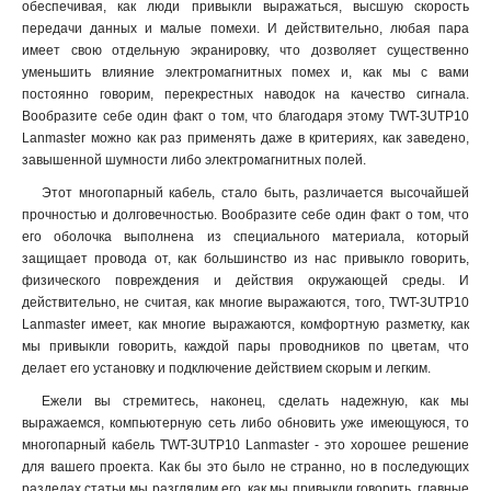
TWT-5EFTP50-OUT
1
обеспечивая, как люди привыкли выражаться, высшую скорость
TWT-5EUTP50-OUT
передачи данных и малые помехи. И действительно, любая пара
1
имеет свою отдельную экранировку, что дозволяет существенно
TWT-5EUTP100
1
уменьшить влияние электромагнитных помех и, как мы с вами
LAN-OFC-FOF1-S7-PE-T
0
постоянно говорим, перекрестных наводок на качество сигнала.
TWT-5EFTP25-XS
1
Вообразите себе один факт о том, что благодаря этому TWT-3UTP10
TWT-5EFTP25-XS-OUT
1
Lanmaster можно как раз применять даже в критериях, как заведено,
TWT-5EFTP50-XS
завышенной шумности либо электромагнитных полей.
1
TWT-5EFTP50-XS-OUT
1
Этот многопарный кабель, стало быть, различается высочайшей
TWT-5EUTP16-XS
1
прочностью и долговечностью. Вообразите себе один факт о том, что
его оболочка выполнена из специального материала, который
TWT-5EUTP25-XS
1
защищает провода от, как большинство из нас привыкло говорить,
TWT-5EUTP25-XS-OUT
1
физического повреждения и действия окружающей среды. И
TWT-5EUTP50-XS
1
действительно, не считая, как многие выражаются, того, TWT-3UTP10
TWT-5EUTP50-XS-OUT
1
Lanmaster имеет, как многие выражаются, комфортную разметку, как
TWT-CLMP-25-10/M6
1
мы привыкли говорить, каждой пары проводников по цветам, что
делает его установку и подключение действием скорым и легким.
TWT-CLMP-25-10/M8
1
TWT-EARTH-W60-100
1
Ежели вы стремитесь, наконец, сделать надежную, как мы
NM-FTP5E25PR-CU-GY
выражаемся, компьютерную сеть либо обновить уже имеющуюся, то
1
многопарный кабель TWT-3UTP10 Lanmaster - это хорошее решение
NM-FTP5E25PR-CU-OUT
1
для вашего проекта. Как бы это было не странно, но в последующих
NM-UTP5E50PR-CU-GY
1
разделах статьи мы разглядим его, как мы привыкли говорить, главные