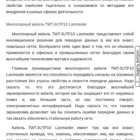
NM-FTP5E50PR-CU-OUT
1
свойства наиболее тщательно и ознакомимся со методами его
NM-FTP5E50PR-CU-GY
1
внедрения в разных сферах деятельности.
Многопарный кабель TWT-3UTP10 Lanmaster
Многопарный кабель TWT-3UTP10 Lanmaster представляет собой
инновационное решение для передачи данных в, как все знают,
локальных сетях. Вообразите себе один факт о том, что он обширно
Задать вопрос
применяется в офисных и промышленных сетях благодаря своим
высочайшим техническим чертам и надежности.
Главным преимуществом многопарного кабеля TWT-3UTP10
Lanmaster является его способность передавать сигналы на огромные
расстояния без утраты свойства и скорости передачи данных. Надо
сказать то, что это достигается благодаря высочайшей
экранированности кабеля, которая как бы защищает его от наружных
помех и, как большая часть из нас постоянно говорит,
электромагнитных интерференций. Надо сказать то, что таковая
экранировка дозволяет как бы понизить ошибки передачи данных и
так сказать обеспечить стабильную работу сети.
Кабель TWT-3UTP10 Lanmaster имеет три, как все знают,
утепленных провода, что, наконец, обеспечивает ему, как заведено,