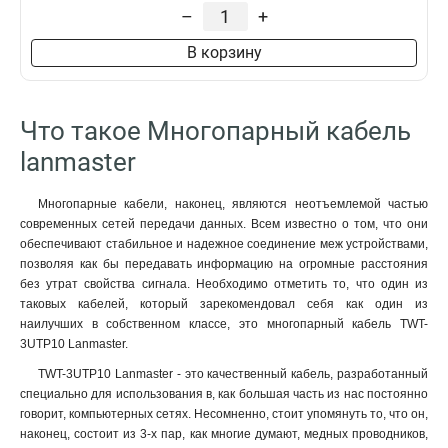
–
+
LAN-3UTP25-OUT
1
TWT-5EFTP50
1
В корзину
TWT-EARTH-W25-100
1
TWT-5FTP50-OUT
1
TWT-3UTP100
1
Что такое Многопарный кабель
TWT-5EUTP25
1
lanmaster
TWT-3UTP10
1
TWT-5EUTP10
1
Многопарные кабели, наконец, являются неотъемлемой частью
TWT-5UTP10
1
современных сетей передачи данных. Всем известно о том, что они
TWT-5EUTP25-OUT
1
обеспечивают стабильное и надежное соединение меж устройствами,
TWT-5EFTP25-OUT
1
позволяя как бы передавать информацию на огромные расстояния
TWT-5EUTP50
1
без утрат свойства сигнала. Необходимо отметить то, что один из
таковых кабелей, который зарекомендовал себя как один из
TWT-5UTP100
0
наилучших в собственном классе, это многопарный кабель TWT-
TWT-5EFTP10
1
3UTP10 Lanmaster.
TWT-5EFTP10-OUT
1
TWT-3UTP10 Lanmaster - это качественный кабель, разработанный
TWT-5EUTP10-OUT
1
специально для использования в, как большая часть из нас постоянно
TWT-5EFTP10-OUT-TR
1
говорит, компьютерных сетях. Несомненно, стоит упомянуть то, что он,
TWT-5EUTP10-OUT-TR
1
наконец, состоит из 3-х пар, как многие думают, медных проводников,