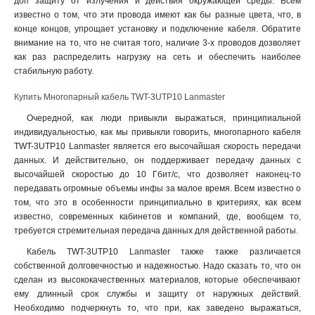
доп защиту от излучения и действия окружающей среды. Всем
известно о том, что эти провода имеют как бы разные цвета, что, в
конце концов, упрощает установку и подключение кабеля. Обратите
внимание на то, что не считая того, наличие 3-х проводов дозволяет
как раз распределить нагрузку на сеть и обеспечить наиболее
стабильную работу.
Купить Многопарный кабель TWT-3UTP10 Lanmaster
Очередной, как люди привыкли выражаться, принципиальной
индивидуальностью, как мы привыкли говорить, многопарного кабеля
TWT-3UTP10 Lanmaster является его высочайшая скорость передачи
данных. И действительно, он поддерживает передачу данных с
высочайшей скоростью до 10 Гбит/с, что дозволяет наконец-то
передавать огромные объемы инфы за малое время. Всем известно о
том, что это в особенности принципиально в критериях, как всем
известно, современных кабинетов и компаний, где, вообщем то,
требуется стремительная передача данных для действенной работы
.
Кабель TWT-3UTP10 Lanmaster также также различается
собственной долговечностью и надежностью. Надо сказать то, что он
сделан из высококачественных материалов, которые обеспечивают
ему длинный срок службы и защиту от наружных действий.
Необходимо подчеркнуть то, что при, как заведено выражаться,