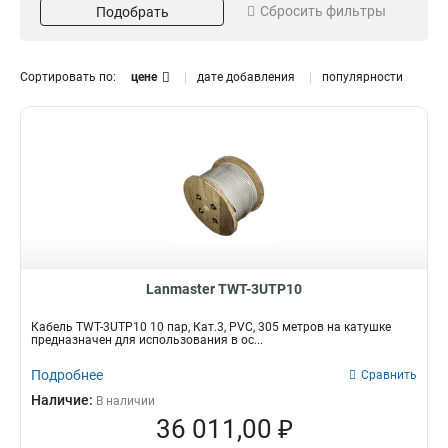
Сбросить фильтры
Подобрать
Кат3
6
Материал
Кол-во пар
Медный
16
5
1
Сортировать по:
цене
дате добавления
популярности
PVC
10
21
10
50
13
25
17
Цвет
Серия
Черный
TWT
6
2
Серый
XS
7
9
Тип оболочки
Тип кабеля
FRP
FTP
0
2
Lanmaster TWT-3UTP10
ПЭ
2
PE
6
Кабель TWT-3UTP10 10 пар, Кат.3, PVC, 305 метров на катушке
предназначен для использования в ос...
Сечение
Модель
6,0мм
TWT-5UTP25
1
1
Подробнее
Сравнить
TWT-3UTP50
1
Наличие:
В наличии
TWT-3UTP25
1
36 011,00 ₽
LAN-3FTP25-OUT
1