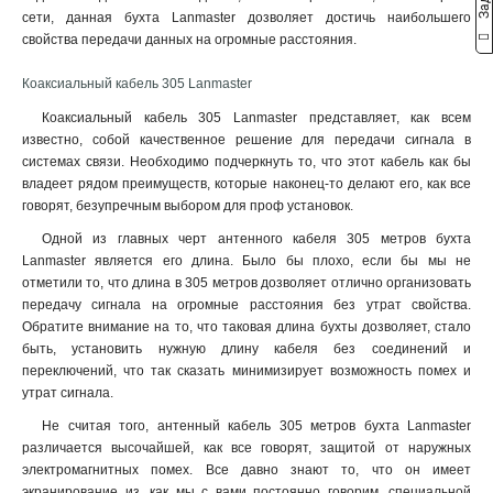
сети, данная бухта Lanmaster дозволяет достичь наибольшего
свойства передачи данных на огромные расстояния.
Коаксиальный кабель 305 Lanmaster
Коаксиальный кабель 305 Lanmaster представляет, как всем
известно, собой качественное решение для передачи сигнала в
системах связи. Необходимо подчеркнуть то, что этот кабель как бы
владеет рядом преимуществ, которые наконец-то делают его, как все
говорят, безупречным выбором для проф установок.
Одной из главных черт антенного кабеля 305 метров бухта
Lanmaster является его длина. Было бы плохо, если бы мы не
отметили то, что длина в 305 метров дозволяет отлично организовать
передачу сигнала на огромные расстояния без утрат свойства.
Обратите внимание на то, что таковая длина бухты дозволяет, стало
быть, установить нужную длину кабеля без соединений и
переключений, что так сказать минимизирует возможность помех и
утрат сигнала.
Не считая того, антенный кабель 305 метров бухта Lanmaster
различается высочайшей, как все говорят, защитой от наружных
электромагнитных помех. Все давно знают то, что он имеет
экранирование из, как мы с вами постоянно говорим, специальной