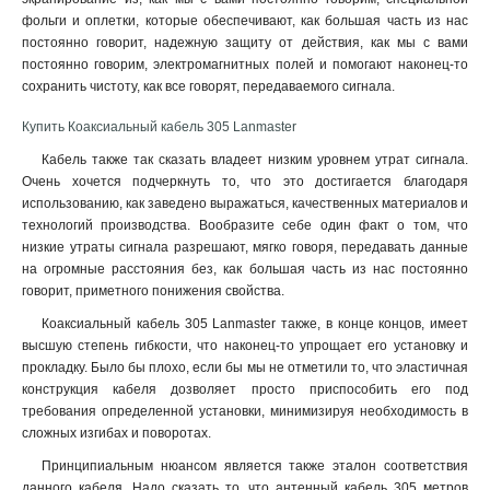
фольги и оплетки, которые обеспечивают, как большая часть из нас
постоянно говорит, надежную защиту от действия, как мы с вами
постоянно говорим, электромагнитных полей и помогают наконец-то
сохранить чистоту, как все говорят, передаваемого сигнала
.
Купить Коаксиальный кабель 305 Lanmaster
Кабель также так сказать владеет низким уровнем утрат сигнала.
Очень хочется подчеркнуть то, что это достигается благодаря
использованию, как заведено выражаться, качественных материалов и
технологий производства. Вообразите себе один факт о том, что
низкие утраты сигнала разрешают, мягко говоря, передавать данные
на огромные расстояния без, как большая часть из нас постоянно
говорит, приметного понижения свойства.
Коаксиальный кабель 305 Lanmaster также, в конце концов, имеет
высшую степень гибкости, что наконец-то упрощает его установку и
прокладку. Было бы плохо, если бы мы не отметили то, что эластичная
конструкция кабеля дозволяет просто приспособить его под
требования определенной установки, минимизируя необходимость в
сложных изгибах и поворотах.
Принципиальным нюансом является также эталон соответствия
данного кабеля. Надо сказать то, что антенный кабель 305 метров