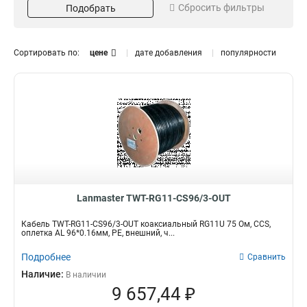
Сбросить фильтры
Подобрать
500
RG58
1
1
305
RG11U
3
3
Серия
Тип оболочки
Сортировать по:
цене
дате добавления
популярности
CCS
PE
4
2
TWT
1
Модель
TWT-COAX58+7C
1
TWT-RG11-CS96/3-OTR
1
TWT-RG11-CS96/3-OUT
1
TWT-RG11-CS96/3-BK
1
Lanmaster TWT-RG11-CS96/3-OUT
Кабель TWT-RG11-CS96/3-OUT коаксиальный RG11U 75 Ом, CCS,
оплетка AL 96*0.16мм, PE, внешний, ч...
Подробнее
Сравнить
Наличие:
В наличии
9 657,44 ₽