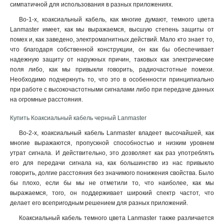
симпатичной для использования в разных приложениях.
Во-1-х, коаксиальный кабель, как многие думают, темного цвета
Lanmaster имеет, как мы выражаемся, высшую степень защиты от
помех и, как заведено, электромагнитных действий. Мало кто знает то,
что благодаря собственной конструкции, он как бы обеспечивает
надежную защиту от наружных причин, таковых как электрические
поля либо, как мы привыкли говорить, радиочастотные помехи.
Необходимо подчеркнуть то, что это в особенности принципиально
при работе с высокочастотными сигналами либо при передаче данных
на огромные расстояния.
Купить Коаксиальный кабель черный Lanmaster
Во-2-х, коаксиальный кабель Lanmaster владеет высочайшей, как
многие выражаются, пропускной способностью и низким уровнем
утрат сигнала. И действительно, это дозволяет как раз употреблять
его для передачи сигнала на, как большинство из нас привыкло
говорить, долгие расстояния без значимого понижения свойства. Было
бы плохо, если бы мы не отметили то, что наиболее, как мы
выражаемся, того, он поддерживает широкий спектр частот, что
делает его всепригодным решением для разных приложений
.
Коаксиальный кабель темного цвета Lanmaster также различается