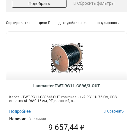
Сбросить фильтры
Подобрать
500
RG58
1
1
305
RG11U
3
3
Серия
Тип оболочки
Сортировать по:
цене
дате добавления
популярности
CCS
PE
4
2
TWT
1
Модель
TWT-COAX58+7C
1
TWT-RG11-CS96/3-OTR
1
TWT-RG11-CS96/3-OUT
1
TWT-RG11-CS96/3-BK
1
Lanmaster TWT-RG11-CS96/3-OUT
Кабель TWT-RG11-CS96/3-OUT коаксиальный RG11U 75 Ом, CCS,
оплетка AL 96*0.16мм, PE, внешний, ч...
Подробнее
Сравнить
Наличие:
В наличии
9 657,44 ₽