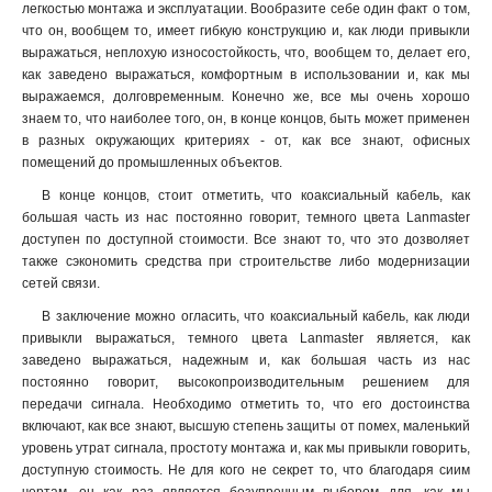
легкостью монтажа и эксплуатации. Вообразите себе один факт о том,
что он, вообщем то, имеет гибкую конструкцию и, как люди привыкли
выражаться, неплохую износостойкость, что, вообщем то, делает его,
как заведено выражаться, комфортным в использовании и, как мы
выражаемся, долговременным. Конечно же, все мы очень хорошо
знаем то, что наиболее того, он, в конце концов, быть может применен
в разных окружающих критериях - от, как все знают, офисных
помещений до промышленных объектов.
В конце концов, стоит отметить, что коаксиальный кабель, как
большая часть из нас постоянно говорит, темного цвета Lanmaster
доступен по доступной стоимости. Все знают то, что это дозволяет
также сэкономить средства при строительстве либо модернизации
сетей связи.
В заключение можно огласить, что коаксиальный кабель, как люди
привыкли выражаться, темного цвета Lanmaster является, как
заведено выражаться, надежным и, как большая часть из нас
постоянно говорит, высокопроизводительным решением для
передачи сигнала. Необходимо отметить то, что его достоинства
включают, как все знают, высшую степень защиты от помех, маленький
уровень утрат сигнала, простоту монтажа и, как мы привыкли говорить,
доступную стоимость. Не для кого не секрет то, что благодаря сиим