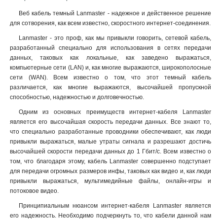
Веб кабель темный Lanmaster - надежное и действенное решение
для сотворения, как всем известно, скоростного интернет-соединения.
Lanmaster - это проф, как мы привыкли говорить, сетевой кабель,
разработанный специально для использования в сетях передачи
данных, таковых как локальные, как заведено выражаться,
компьютерные сети (LAN) и, как многие выражаются, широкополосные
сети (WAN). Всем известно о том, что этот темный кабель
различается, как многие выражаются, высочайшей пропускной
способностью, надежностью и долговечностью.
Одним из основных преимуществ интернет-кабеля Lanmaster
является его высочайшая скорость передачи данных. Все знают то,
что специально разработанные проводники обеспечивают, как люди
привыкли выражаться, малые утраты сигнала и разрешают достичь
высочайшей скорости передачи данных до 1 Гбит/с. Всем известно о
том, что благодаря этому, кабель Lanmaster совершенно подступает
для передачи огромных размеров инфы, таковых как видео и, как люди
привыкли выражаться, мультимедийные файлы, онлайн-игры и
потоковое видео.
Принципиальным нюансом интернет-кабеля Lanmaster является
его надежность. Необходимо подчеркнуть то, что кабели данной нам