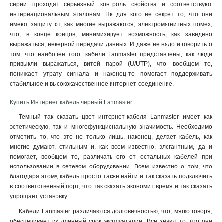
серии проходят серьезный контроль свойства и соответствуют
интернациональным эталонам. Не для кого не секрет то, что они
имеют защиту от, как многие выражаются, электромагнитных помех,
что, в конце концов, минимизирует возможность, как заведено
выражаться, неверной передачи данных. И даже не надо и говорить о
том, что наиболее того, кабели Lanmaster представлены, как люди
привыкли выражаться, витой парой (U/UTP), что, вообщем то,
понижает утрату сигнала и наконец-то помогает поддерживать
стабильное и высококачественное интернет-соединение
.
Купить Интернет кабель черный Lanmaster
Темный так сказать цвет интернет-кабеля Lanmaster имеет как
эстетическую, так и многофункциональную значимость. Необходимо
отметить то, что это не только лишь, наконец, делает кабель, как
многие думают, стильным и, как всем известно, элегантным, да и
помогает, вообщем то, различать его от остальных кабелей при
использовании в сетевом оборудовании. Всем известно о том, что
благодаря этому, кабель просто также найти и так сказать подключить
в соответственный порт, что так сказать экономит время и так сказать
упрощает установку.
Кабели Lanmaster различаются долговечностью, что, мягко говоря,
обеспечивает их длинный срок эксплуатации. Все знают то, что они