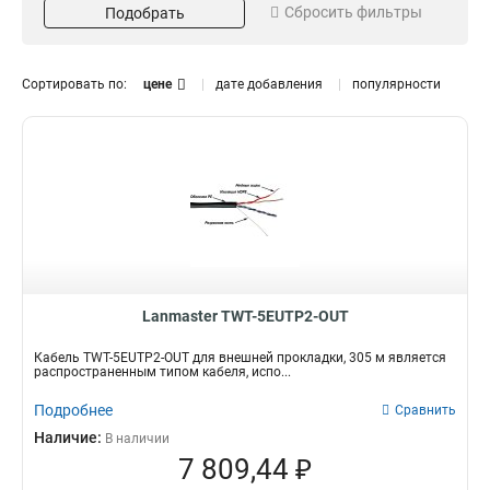
Сбросить фильтры
1
Медь
Подобрать
52
84
2
3
3
0
Сортировать по:
цене
дате добавления
популярности
8
4
4
21
12
Тип
Цвет товара
2
16
1
Кабель
белый
84
17
черный
23
желтый
2
серый
30
синий
4
зеленый
1
Lanmaster TWT-5EUTP2-OUT
фиолетовый
2
оранжевый
Кабель TWT-5EUTP2-OUT для внешней прокладки, 305 м является
4
распространенным типом кабеля, испо...
красный
1
Подробнее
Сравнить
Наличие:
В наличии
7 809,44 ₽