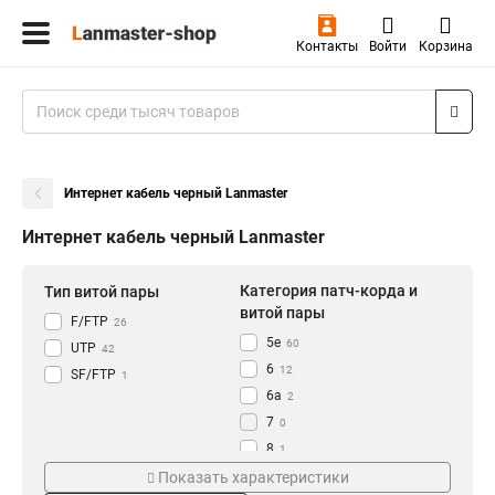
Контакты
Войти
Корзина
Интернет кабель черный Lanmaster
Интернет кабель черный Lanmaster
Категория патч-корда и
Тип витой пары
витой пары
F/FTP
26
5e
60
UTP
42
6
12
SF/FTP
1
6a
2
7
0
8
1
Число жил
Материал проводника
Показать характеристики