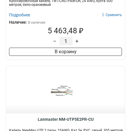
Кроссировочный кабель TWT-CRS1PAIR-OR, 24 AWG, бухта 500
метров, бело-оранжевый
Подробнее
Сравнить
Наличие:
В наличии
5 463,48 ₽
–
+
В корзину
Lanmaster NM-UTP5E2PR-CU
Кабель NewMax UTP, 2 пары, 25AWG, Кат.5e, PVC, серый, 305 метров