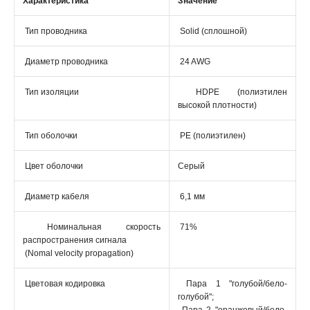
Характеристика
Значение
Тип проводника
Solid (сплошной)
Диаметр проводника
24 AWG
Тип изоляции
HDPE (полиэтилен
высокой плотности)
Тип оболочки
PE (полиэтилен)
Цвет оболочки
Серый
Диаметр кабеля
6,1 мм
Номинальная скорость
71%
распространения сигнала
(Nomal velocity propagation)
Цветовая кодировка
Пара 1 "голубой/бело-
голубой";