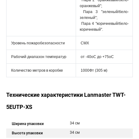
Пара 2 "оранжевый/бело-
оранжевый";
Пара 3 "зеленый/бело-
зеленый";
Пара 4 "коричневый/бело-
коричневый".
Уровень пожаробезопасности
CMX
Рабочий диапазон температур
от -40oС до +75oС
Количество метров в коробке
1000Фт (305 м)
Технические характеристики Lanmaster TWT-
5EUTP-XS
34 см
Ширина упаковки
34 см
Высота упаковки