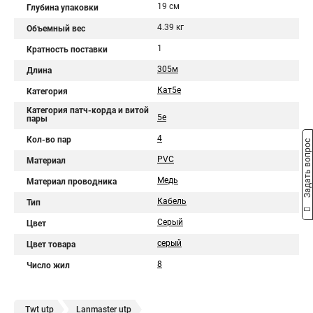
19 см
Глубина упаковки
4.39 кг
Объемный вес
1
Кратность поставки
305м
Длина
Кат5е
Категория
Категория патч-корда и витой
5e
пары
4
Кол-во пар
Задать вопрос
PVC
Материал
Медь
Материал проводника
Кабель
Тип
Серый
Цвет
серый
Цвет товара
8
Число жил
Twt utp
Lanmaster utp