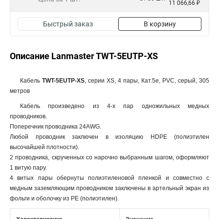
11 066,66 ₽
Быстрый заказ
В корзину
Описание Lanmaster TWT-5EUTP-XS
Кабель
TWT-5EUTP-XS
, серии XS, 4 пары, Кат.5e, PVC, серый, 305
метров
Кабель произведено из 4-х пар одножильных медных
проводников.
Поперечник проводника 24AWG.
Любой проводник заключен в изоляцию HDPE (полиэтилен
высочайшей плотности).
2 проводника, скрученных со нарочно выбранным шагом, оформляют
1 витую пару.
4 витых пары обернуты полиэтиленовой пленкой и совместно с
медным заземляющим проводником заключены в артельный экран из
фольги и оболочку из PE (полиэтилен).