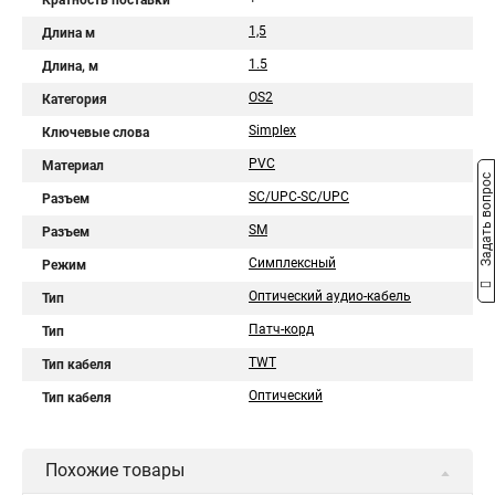
Кратность поставки
1,5
Длина м
1.5
Длина, м
OS2
Категория
Simplex
Ключевые слова
PVC
Материал
Задать вопрос
SC/UPC-SC/UPC
Разъем
SM
Разъем
Симплексный
Режим
Оптический аудио-кабель
Тип
Патч-корд
Тип
TWT
Тип кабеля
Оптический
Тип кабеля
Похожие товары