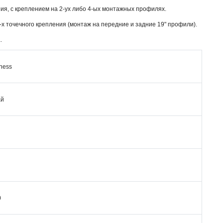
ия, с креплением на 2-ух либо 4-ых монтажных профилях.
-х точечного крепления (монтаж на передние и задние 19" профили).
.
ness
ай
0