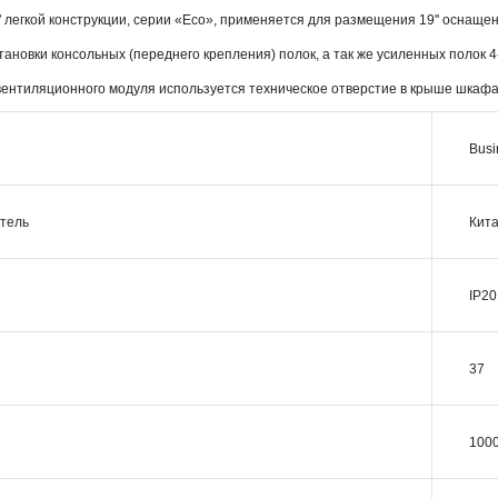
легкой конструкции, серии «Eco», применяется для размещения 19'' оснащен
тановки консольных (переднего крепления) полок, а так же усиленных полок 4
вентиляционного модуля используется техническое отверстие в крыше шкафа
Busi
тель
Кит
IP20
37
100