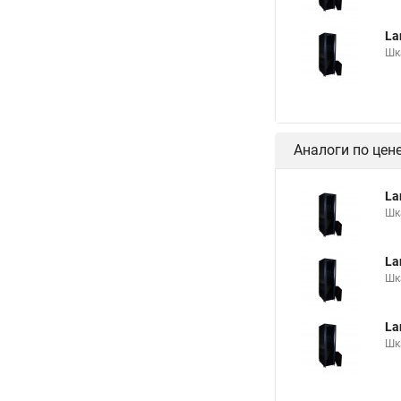
La
Шк
Аналоги по цен
La
Шк
La
Шк
La
Шк