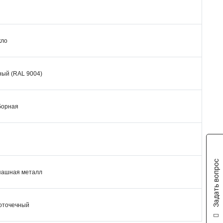
кло
ный (RAL 9004)
борная
Задать вопрос
пашная металл
оточечный