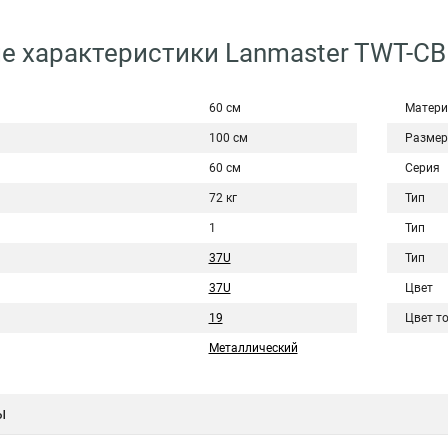
е характеристики Lanmaster TWT-CB
60 см
Матери
100 см
Размер
60 см
Серия
72 кг
Тип
1
Тип
37U
Тип
37U
Цвет
19
Цвет т
Металлический
ы