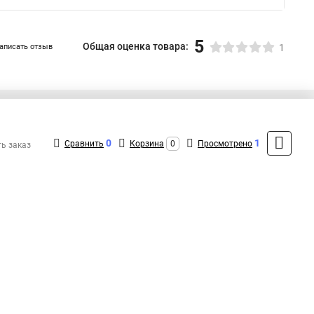
5
Общая оценка товара:
аписать отзыв
1
+7 (495) 432-41-41
Контакты
0
1
Сравнить
Корзина
0
Просмотрено
ть заказ
MAX: +7 (936) 132-34-54
ShopMSK7
(Круглосуточно)
info@lanmaster-shop.ru
Форма обратной связи