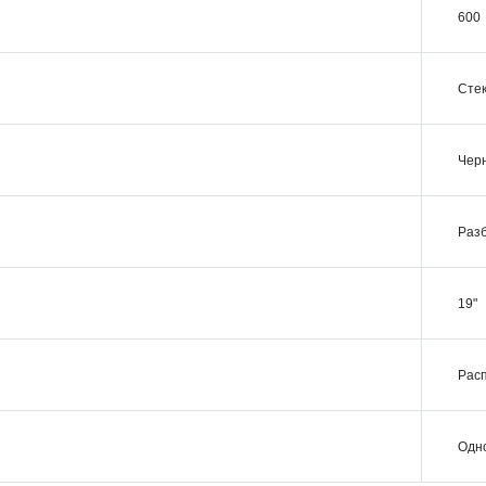
600
Сте
Чер
Раз
19"
Рас
Одн