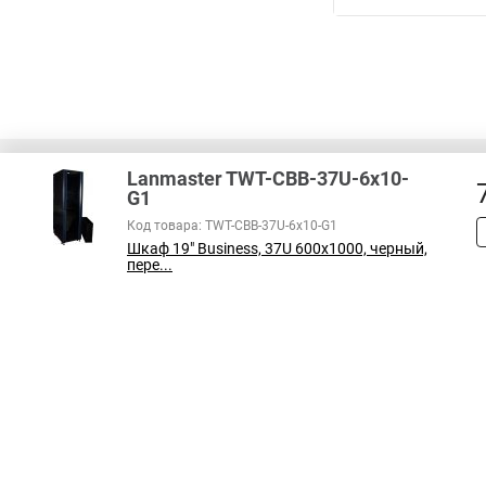
Lanmaster TWT-CBB-37U-6x10-
G1
Код товара: TWT-CBB-37U-6x10-G1
В соответствии с пунктом 2 статьи 437 ГК РФ, вся информация о това
Шкаф 19" Business, 37U 600x1000, черный,
справочный характер и не является публичной офертой. При покупке
пере...
на наличие интересующих вас функций и характеристик.
Принимаем к оплате: