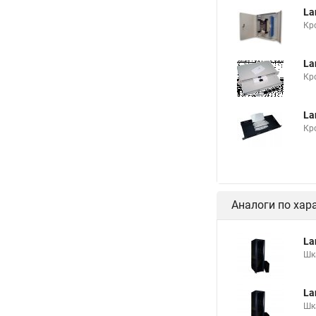
La
Кр
La
Кр
La
Кр
Аналоги по хар
La
Шк
La
Шк