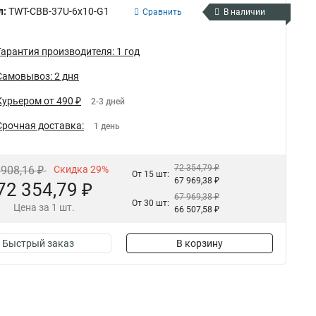
л:
TWT-CBB-37U-6x10-G1
Сравнить
В наличии
Гарантия производителя: 1 год
Самовывоз: 2 дня
Курьером от 490 ₽
2-3 дней
Срочная доставка:
1 день
72 354,79 ₽
 908,16 ₽
Скидка 29%
От 15 шт:
67 969,38 ₽
72 354,79 ₽
67 969,38 ₽
От 30 шт:
Цена за 1 шт.
66 507,58 ₽
Быстрый заказ
В корзину