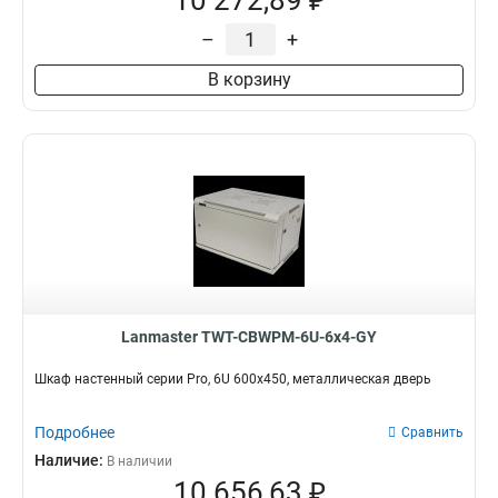
10 272,89 ₽
550x450
10
–
+
600x450
16
600x1000
16
В корзину
600x800
28
600x600
48
Lanmaster TWT-CBWPM-6U-6x4-GY
Шкаф настенный серии Pro, 6U 600x450, металлическая дверь
Подробнее
Сравнить
Наличие:
В наличии
10 656,63 ₽