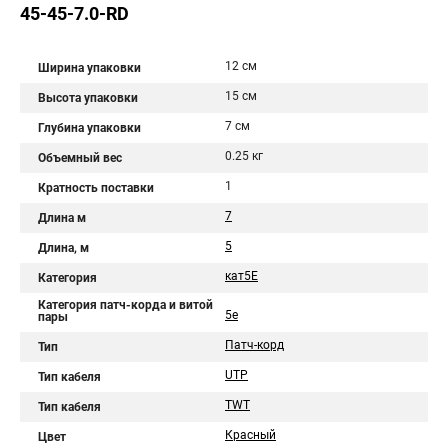
45-45-7.0-RD
12 см
Ширина упаковки
15 см
Высота упаковки
7 см
Глубина упаковки
0.25 кг
Объемный вес
1
Кратность поставки
7
Длина м
5
Длина, м
кат5Е
Категория
Категория патч-корда и витой
5e
пары
Патч-корд
Тип
UTP
Тип кабеля
TWT
Тип кабеля
Красный
Цвет