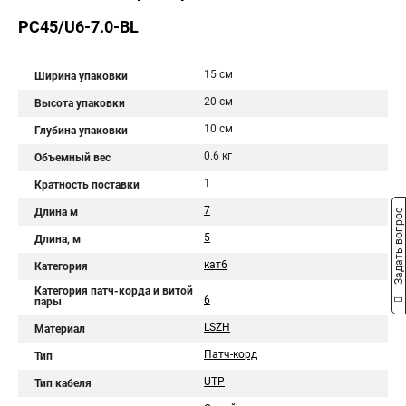
PC45/U6-7.0-BL
15 см
Ширина упаковки
20 см
Высота упаковки
10 см
Глубина упаковки
0.6 кг
Объемный вес
1
Кратность поставки
7
Длина м
Задать вопрос
5
Длина, м
кат6
Категория
Категория патч-корда и витой
6
пары
LSZH
Материал
Патч-корд
Тип
UTP
Тип кабеля