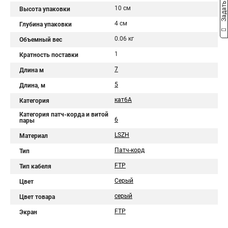
Задать вопрос
10 см
Высота упаковки
4 см
Глубина упаковки
0.06 кг
Объемный вес
1
Кратность поставки
7
Длина м
5
Длина, м
кат6A
Категория
Категория патч-корда и витой
6
пары
LSZH
Материал
Патч-корд
Тип
FTP
Тип кабеля
Серый
Цвет
серый
Цвет товара
FTP
Экран