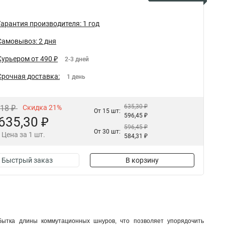
Гарантия производителя: 1 год
Самовывоз: 2 дня
Курьером от 490 ₽
2-3 дней
Срочная доставка:
1 день
635,30 ₽
,18 ₽
Скидка 21%
От 15 шт:
596,45 ₽
635,30 ₽
596,45 ₽
От 30 шт:
Цена за 1 шт.
584,31 ₽
Быстрый заказ
В корзину
бытка длины коммутационных шнуров, что позволяет упорядочить