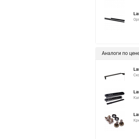
La
Ор
Аналоги по цен
La
Ск
La
Ка
La
Кр