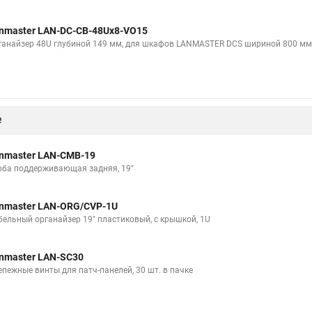
nmaster LAN-DC-CB-48Ux8-VO15
ганайзер 48U глубиной 149 мм, для шкафов LANMASTER DCS шириной 800 мм, 
е
nmaster LAN-CMB-19
оба поддерживающая задняя, 19"
nmaster LAN-ORG/CVP-1U
бельный органайзер 19" пластиковый, c крышкой, 1U
nmaster LAN-SC30
епежные винты для патч-панелей, 30 шт. в пачке