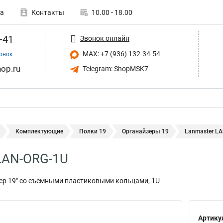
а
Контакты
10.00 - 18.00
-41
Звонок онлайн
MAX: +7 (936) 132-34-54
онок
op.ru
Telegram: ShopMSK7
Комплектующие
Полки 19
Органайзеры 19
Lanmaster L
LAN-ORG-1U
ер 19" со съемными пластиковыми кольцами, 1U
Артику