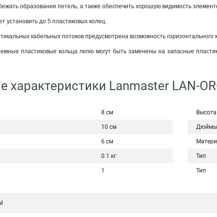
ежать образования петель, а также обеспечить хорошую видимость элемент
т установить до 5 пластиковых колец.
тикальных кабельных потоков предусмотрена возможность горизонтального к
ъемные пластиковые кольца легко могут быть заменены на запасные пластик
е характеристики Lanmaster LAN-O
8 см
Высота
10 см
Дюйм
6 см
Матери
0.1 кг
Тип
1
Тип
ы