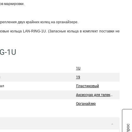
ов маркировки.
репления двух крайних колец на органайзере.
овые кольца LAN-RING-1U. (Запасные кольца в комплект поставки не
RG-1U
1U
ы
19
ал
Пластиковый
Аксессуар для телекоммуникационного шкафа
Органайзер