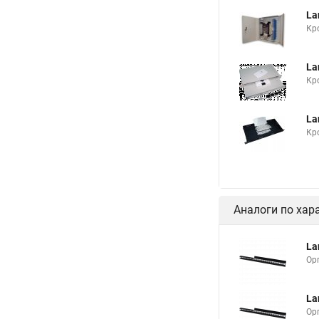
La
Кр
La
Кр
La
Кр
Аналоги по хар
La
Ор
La
Ор