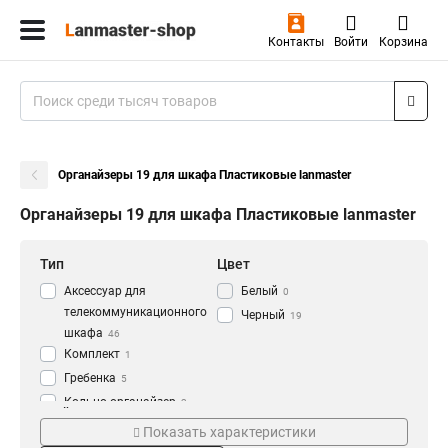
Контакты
Войти
Корзина
Органайзеры 19 для шкафа Пластиковые lanmaster
Органайзеры 19 для шкафа Пластиковые lanmaster
Тип
Цвет
Аксессуар для
Белый
0
телекоммуникационного
Черный
19
шкафа
46
Комплект
1
Гребенка
5
Кольцо-органайзер
2
Дюймы
Кол-во штук
Винт
2
Показать характеристики
10
50
1
1