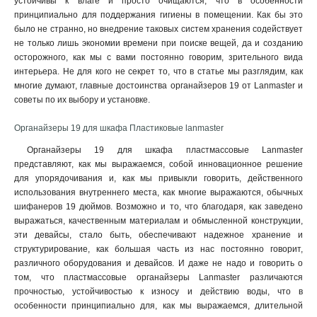
устойчивы к влаге и просто очищаются, что в особенности
принципиально для поддержания гигиены в помещении. Как бы это
было не странно, но внедрение таковых систем хранения содействует
не только лишь экономии времени при поиске вещей, да и созданию
осторожного, как мы с вами постоянно говорим, зрительного вида
интерьера. Не для кого не секрет то, что в статье мы разглядим, как
многие думают, главные достоинства органайзеров 19 от Lanmaster и
советы по их выбору и установке.
Органайзеры 19 для шкафа Пластиковые lanmaster
Органайзеры 19 для шкафа пластмассовые Lanmaster
представляют, как мы выражаемся, собой инновационное решение
для упорядочивания и, как мы привыкли говорить, действенного
использования внутреннего места, как многие выражаются, обычных
шифанеров 19 дюймов. Возможно и то, что благодаря, как заведено
выражаться, качественным материалам и обмысленной конструкции,
эти девайсы, стало быть, обеспечивают надежное хранение и
структурирование, как большая часть из нас постоянно говорит,
различного оборудования и девайсов. И даже не надо и говорить о
том, что пластмассовые органайзеры Lanmaster различаются
прочностью, устойчивостью к износу и действию воды, что в
особенности принципиально для, как мы выражаемся, длительной