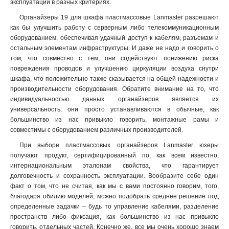
эксплуатации в разных критериях.
Органайзеры 19 для шкафа пластмассовые Lanmaster разрешают
как бы улучшить работу с серверным либо телекоммуникационным
оборудованием, обеспечивая удачный доступ к кабелям, разъемам и
остальным элементам инфраструктуры. И даже не надо и говорить о
том, что совместно с тем, они содействуют понижению риска
повреждения проводов и улучшению циркуляции воздуха снутри
шкафа, что положительно также сказывается на общей надежности и
производительности оборудования. Обратите внимание на то, что
индивидуальностью данных органайзеров является их
универсальность: они просто устанавливаются в обычные, как
большинство из нас привыкло говорить, монтажные рамы и
совместимы с оборудованием различных производителей.
При выборе пластмассовых органайзеров Lanmaster юзеры
получают продукт, сертифицированный по, как всем известно,
интернациональным эталонам свойства, что гарантирует
долговечность и сохранность эксплуатации. Вообразите себе один
факт о том, что не считая, как мы с вами постоянно говорим, того,
благодаря обилию моделей, можно подобрать среднее решение под
определенные задачки – будь то управление кабелями, разделение
пространств либо фиксация, как большинство из нас привыкло
говорить, отдельных частей. Конечно же, все мы очень хорошо знаем