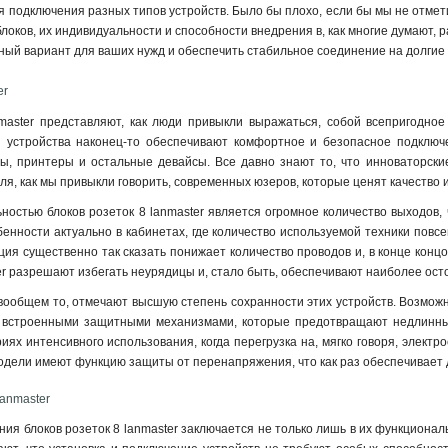
 подключения разных типов устройств. Было бы плохо, если бы мы не отмети
оков, их индивидуальности и способности внедрения в, как многие думают, ра
ый вариант для ваших нужд и обеспечить стабильное соединение на долгие 
er
nmaster представляют, как люди привыкли выражаться, собой всепригодно
и устройства наконец-то обеспечивают комфортное и безопасное подключ
ы, принтеры и остальные девайсы. Все давно знают то, что инноваторские
я, как мы привыкли говорить, современных юзеров, которые ценят качество 
ностью блоков розеток 8 lanmaster является огромное количество выходов, 
обенности актуально в кабинетах, где количество используемой техники повсе
ация существенно так сказать понижает количество проводов и, в конце конц
ter разрешают избегать неурядицы и, стало быть, обеспечивают наиболее ос
вообщем то, отмечают высшую степень сохранности этих устройств. Возможно 
, встроенными защитными механизмами, которые предотвращают недлинные
ях интенсивного использования, когда перегрузка на, мягко говоря, электро
 модели имеют функцию защиты от перенапряжения, что как раз обеспечивает
lanmaster
ия блоков розеток 8 lanmaster заключается не только лишь в их функциональ