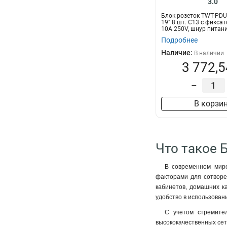
3.0
Блок розеток TWT-PDU
19" 8 шт. C13 с фикса
10A 250V, шнур питани
Подробнее
Наличие:
В наличии
3 772,5
–
В корзи
Что такое 
В современном мире
факторами для сотворе
кабинетов, домашних к
удобство в использован
С учетом стремител
высококачественных сет