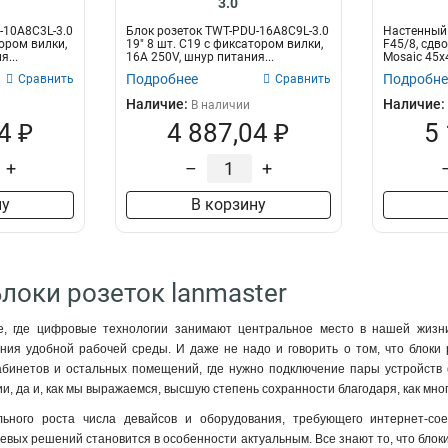
3.0
-10A8C3L-3.0
Блок розеток TWT-PDU-16A8C9L-3.0
Настенный
тором вилки,
19" 8 шт. C19 с фиксатором вилки,
F45/8, сдв
я...
16A 250V, шнур питания...
Mosaic 45x
Подробнее
Подробне
Сравнить
Сравнить
Наличие:
Наличие:
В наличии
4 ₽
4 887,04 ₽
5
+
–
+
ну
В корзину
Блоки розеток lanmaster
, где цифровые технологии занимают центральное место в нашей жизни
ния удобной рабочей среды. И даже не надо и говорить о том, что блоки
абинетов и остальных помещений, где нужно подключение пары устройств с
ии, да и, как мы выражаемся, высшую степень сохранности благодаря, как м
ьного роста числа девайсов и оборудования, требующего интернет-сое
евых решений становится в особенности актуальным. Все знают то, что блоки