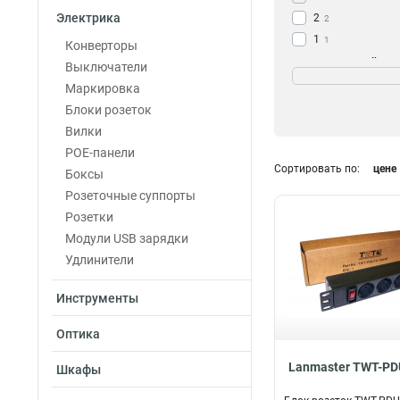
Электрика
2
2
1
1
Конверторы
9
Номинальный то
3
Выключатели
8
12
10A
Маркировка
8
16A
Блоки розеток
11
32A
Вилки
6
POE-панели
Сортировать по:
цене
Боксы
Кол-во фаз
Розеточные суппорты
Розетки
Однофазный
1
Модули USB зарядки
Трехфазный
3
Удлинители
Инструменты
Оптика
Lanmaster TWT-PD
Шкафы