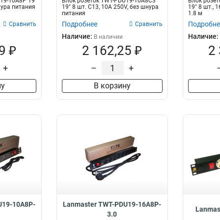
19-10A8P 19"
Блок розеток TWT-PDU19-10A8C3
Блок розет
шнура питания
19" 8 шт. C13, 10A 250V, без шнура
19" 8 шт., 
питания
1.8 м
Подробнее
Подробне
Сравнить
Сравнить
Наличие:
Наличие:
В наличии
9 ₽
2 162,25 ₽
2
+
–
+
ну
В корзину
U19-10A8P-
Lanmaster TWT-PDU19-16A8P-
Lanmas
3.0