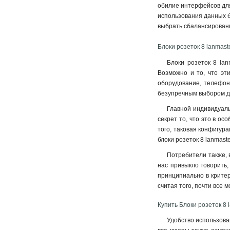
обилие интерфейсов для
использования данных бл
выбрать сбалансированн
Блоки розеток 8 lanmast
Блоки розеток 8 la
Возможно и то, что эт
оборудование, телефон
безупречным выбором дл
Главной индивидуаль
секрет то, что это в ос
того, таковая конфигур
блоки розеток 8 lanmas
Потребители также, 
нас привыкло говорить
принципиально в критери
считая того, почти все
Купить Блоки розеток 8 
Удобство использован