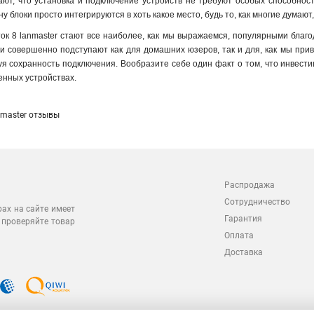
ют, что установка и подключение устройств не требуют особых способност
 блоки просто интегрируются в хоть какое место, будь то, как многие думают,
ток 8 lanmaster стают все наиболее, как мы выражаемся, популярными благ
ни совершенно подступают как для домашних юзеров, так и для, как мы при
уя сохранность подключения. Вообразите себе один факт о том, что инвести
енных устройствах.
nmaster отзывы
Распродажа
Сотрудничество
рах на сайте имеет
Гарантия
 проверяйте товар
Оплата
Доставка