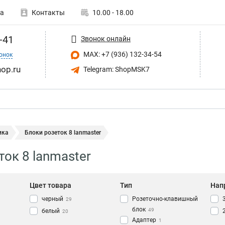
а
Контакты
10.00 - 18.00
-41
Звонок онлайн
MAX: +7 (936) 132-34-54
онок
op.ru
Telegram: ShopMSK7
ика
Блоки розеток 8 lanmaster
ток 8 lanmaster
Цвет товара
Тип
Нап
черный
Розеточно-клавишный
29
блок
49
белый
20
Адаптер
1