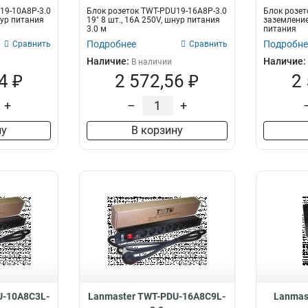
19-10A8P-3.0
Блок розеток TWT-PDU19-16A8P-3.0
Блок розет
нур питания
19" 8 шт., 16A 250V, шнур питания
заземление
3.0 м
питания
Подробнее
Подробне
Сравнить
Сравнить
Наличие:
Наличие:
В наличии
4 ₽
2 572,56 ₽
2
+
–
+
ну
В корзину
U-10A8C3L-
Lanmaster TWT-PDU-16A8C9L-
Lanmas