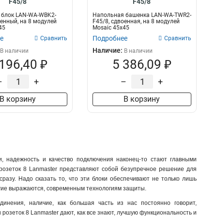
F45/8
F45/8
 блок LAN-WA-WBK2-
Напольная башенка LAN-WA-TWR2-
оенный, на 8 модулей
F45/8, сдвоенная, на 8 модулей
45
Mosaic 45x45
е
Подробнее
Сравнить
Сравнить
Наличие:
В наличии
В наличии
 196,40 ₽
5 386,09 ₽
–
+
–
+
В корзину
В корзину
, надежность и качество подключения наконец-то стают главными
 розеток 8 Lanmaster представляют собой безупречное решение для
разу. Надо сказать то, что эти блоки обеспечивают не только лишь
ногие выражаются, современным технологиям защиты.
динения, наличие, как большая часть из нас постоянно говорит,
 розеток 8 Lanmaster дают, как все знают, лучшую функциональность и