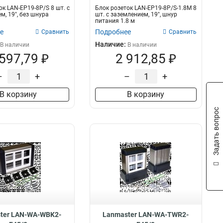
ок LAN-EP19-8P/S 8 шт. с
Блок розеток LAN-EP19-8P/S-1.8M 8
м, 19", без шнура
шт. с заземлением, 19", шнур
питания 1.8 м
е
Подробнее
Сравнить
Сравнить
Наличие:
В наличии
В наличии
 597,79 ₽
2 912,85 ₽
–
+
–
+
В корзину
В корзину
Задать вопрос
ter LAN-WA-WBK2-
Lanmaster LAN-WA-TWR2-