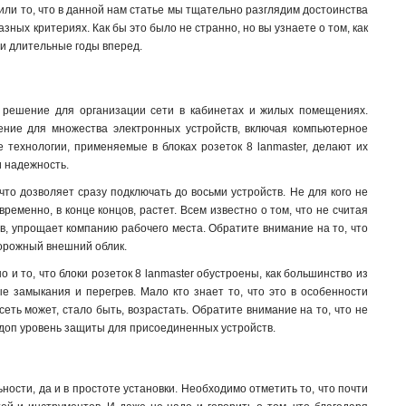
ли то, что в данной нам статье мы тщательно разглядим достоинства
зных критериях. Как бы это было не странно, но вы узнаете о том, как
и длительные годы вперед.
е решение для организации сети в кабинетах и жилых помещениях.
ение для множества электронных устройств, включая компьютерное
 технологии, применяемые в блоках розеток 8 lanmaster, делают их
и надежность.
что дозволяет сразу подключать до восьми устройств. Не для кого не
временно, в конце концов, растет. Всем известно о том, что не считая
ов, упрощает компанию рабочего места. Обратите внимание на то, что
торожный внешний облик
.
и то, что блоки розеток 8 lanmaster обустроены, как большинство из
 замыкания и перегрев. Мало кто знает то, что это в особенности
сеть может, стало быть, возрастать. Обратите внимание на то, что не
 доп уровень защиты для присоединенных устройств.
ности, да и в простоте установки. Необходимо отметить то, что почти