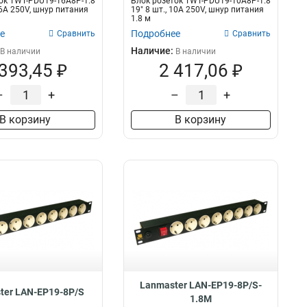
ок TWT-PDU19-16A8P-1.8
Блок розеток TWT-PDU19-10A8P-1.8
16A 250V, шнур питания
19" 8 шт., 10A 250V, шнур питания
1.8 м
е
Подробнее
Сравнить
Сравнить
Наличие:
В наличии
В наличии
 393,45 ₽
2 417,06 ₽
–
+
–
+
В корзину
В корзину
Lanmaster LAN-EP19-8P/S-
ter LAN-EP19-8P/S
1.8M