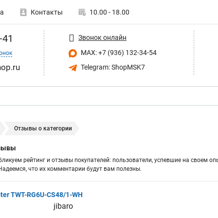
а
Контакты
10.00 - 18.00
-41
Звонок онлайн
MAX: +7 (936) 132-34-54
онок
op.ru
Telegram: ShopMSK7
Отзывы о категории
тзывы
бликуем рейтинг и отзывы покупателей: пользователи, успевшие на своем оп
адеемся, что их комментарии будут вам полезны.
ter TWT-RG6U-CS48/1-WH
jibaro