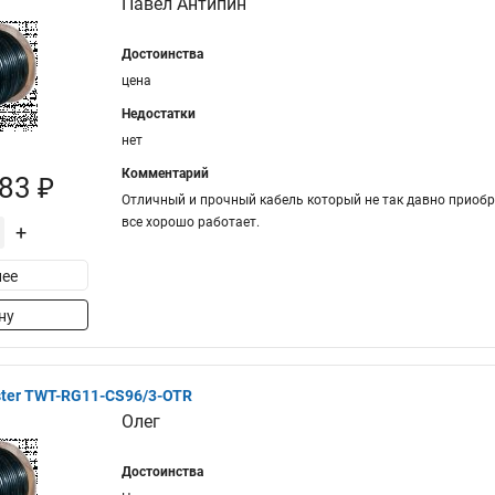
Павел Антипин
Достоинства
цена
Недостатки
нет
Комментарий
83 ₽
Отличный и прочный кабель который не так давно приобре
все хорошо работает.
+
ее
ну
ter TWT-RG11-CS96/3-OTR
Олег
Достоинства