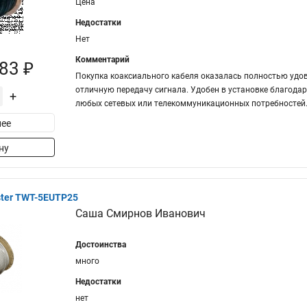
Цена
Недостатки
Нет
Комментарий
83 ₽
Покупка коаксиального кабеля оказалась полностью удов
отличную передачу сигнала. Удобен в установке благода
+
любых сетевых или телекоммуникационных потребностей
ее
ну
ter TWT-5EUTP25
Саша Смирнов Иванович
Достоинства
много
Недостатки
нет