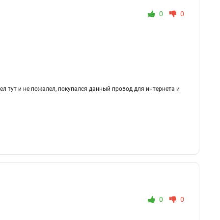
0
0
л тут и не пожалел, покупался данный провод для интернета и
0
0