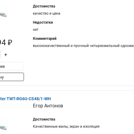
Достоинства
качество и цена
Недостатки
нет
Комментарий
94 ₽
высококачественный и прочный четырехжильный одножи
+
ее
ну
ter TWT-RG6U-CS48/1-WH
Егор Антонов
Достоинства
Качественные жилы, экран и изоляция