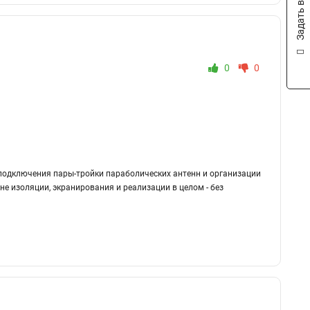
Задать вопрос
0
0
 подключения пары-тройки параболических антенн и организации
ане изоляции, экранирования и реализации в целом - без