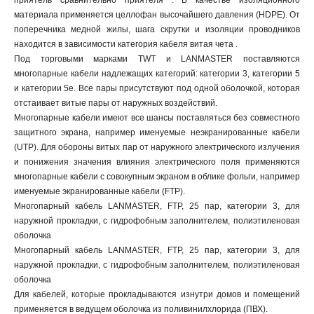
приятель сравнительно приятеля . В качестве изоляционного
материала применяется целлофан высочайшего давления (HDPE). От
поперечника медной жилы, шага скрутки и изоляции проводников
находится в зависимости категория кабеля витая чета .
Под торговыми марками TWT и LANMASTER поставляются
многопарные кабели надлежащих категорий: категории 3, категории 5
и категории 5e. Все пары присутствуют под одной оболочкой, которая
отстаивает витые пары от наружных воздействий.
Многопарные кабели имеют все шансы поставляться без совместного
защитного экрана, например именуемые неэкранированные кабели
(UTP). Для обороны витых пар от наружного электрического излучения
и понижения значения влияния электрического поля применяются
многопарные кабели с совокупным экраном в облике фольги, например
именуемые экранированные кабели (FTP).
Многопарный кабель LANMASTER, FTP, 25 пар, категории 3, для
наружной прокладки, с гидрофобным заполнителем, полиэтиленовая
оболочка
Многопарный кабель LANMASTER, FTP, 25 пар, категории 3, для
наружной прокладки, с гидрофобным заполнителем, полиэтиленовая
оболочка
Для кабелей, которые прокладываются изнутри домов и помещений
применяется в ведущем оболочка из поливинилхлорида (ПВХ).