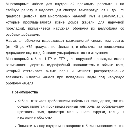
Многопарные кабели для внутренней прокладки рассчитаны на
стойкую работу в надлежащем спектре температур: от 0 до +75
градусов Цельсия. Для многопарных кабелей TWT и LANMASTER,
которые прокладываются извне домов (кабели для наружной
прокладки), применяется наружная оболочка из целлофана со
особыми добавками.
Наружная оболочка выдерживает размашистый спектр температур
(от -40 до +75 градусов по Цельсия), и оболочка не подвержена
деградации под воздействием ультрафиолетового излучения.
Многопарный кабель UTP и FTP для наружной прокладки имеет
возможность держать гидрофобный наполнитель в облике геля,
который отстаивает витые пары и мешает распространению
влажности изнутри кабеля при попадании воды под наружную
оболочку кабеля.
Преимущества
Кабель отвечает требованиям кабельных стандартов, так как
осуществляется производственный контроль за соблюдением
цветности жил, диаметра жил и шага скрутки, толщины
изоляций и оболочки
Повив витых пар внутри многопарного кабеля выполняется, как