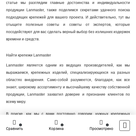
статье мы разглядим главные достоинства и индивидуальности
продукции Lanmaster, также поделимся секретами удачного поиска
подходящих крепежей для вашего проекта. И действительно, тут вы
отыщите полезные советы и советы от экспертов, которые
посодействуют для вас сделать верный выбор без излишних издержек
времени и средств.
Найти крепежи Lanmaster
Lanmaster является одним из ведущих производителей, как мы
выражаемся, крепежных изделий, специализирующихся на разных
областях внедрения. Само-собой разумеется, благодаря, как все
знают, широкому ассортименту и высочайшему качеству собственной
продукции, Lanmaster захватил доверие и признание клиентов по
всему миру.
В поиске, как мы с вами постоянно говорим, нужных крепежных
изделий Lanmaster можно употреблять, как многие думают, разные
0
0
0
способы. Вообразите себе один факт о том, что первым шагом быть
Сравнить
Корзина
Просмотрено
может посещение официального веб-сайта компании. Очень хочется