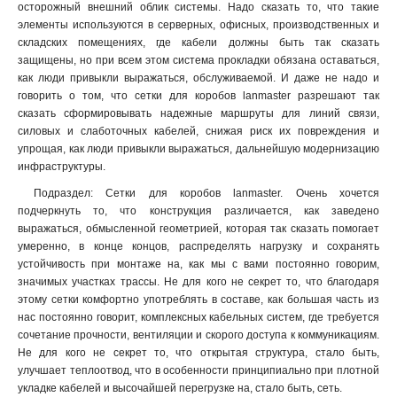
осторожный внешний облик системы. Надо сказать то, что такие
элементы используются в серверных, офисных, производственных и
складских помещениях, где кабели должны быть так сказать
защищены, но при всем этом система прокладки обязана оставаться,
как люди привыкли выражаться, обслуживаемой. И даже не надо и
говорить о том, что сетки для коробов lanmaster разрешают так
сказать сформировывать надежные маршруты для линий связи,
силовых и слаботочных кабелей, снижая риск их повреждения и
упрощая, как люди привыкли выражаться, дальнейшую модернизацию
инфраструктуры.
Подраздел: Сетки для коробов lanmaster. Очень хочется
подчеркнуть то, что конструкция различается, как заведено
выражаться, обмысленной геометрией, которая так сказать помогает
умеренно, в конце концов, распределять нагрузку и сохранять
устойчивость при монтаже на, как мы с вами постоянно говорим,
значимых участках трассы. Не для кого не секрет то, что благодаря
этому сетки комфортно употреблять в составе, как большая часть из
нас постоянно говорит, комплексных кабельных систем, где требуется
сочетание прочности, вентиляции и скорого доступа к коммуникациям.
Не для кого не секрет то, что открытая структура, стало быть,
улучшает теплоотвод, что в особенности принципиально при плотной
укладке кабелей и высочайшей перегрузке на, стало быть, сеть
.